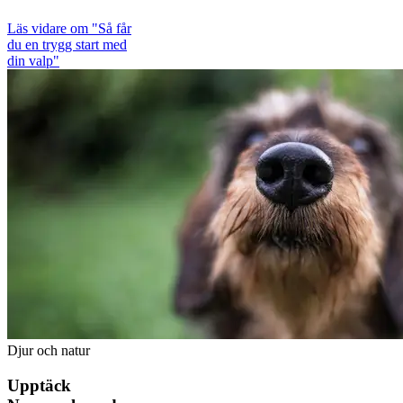
Läs vidare
om "Så får
du en trygg start med
din valp"
Djur och natur
Upptäck