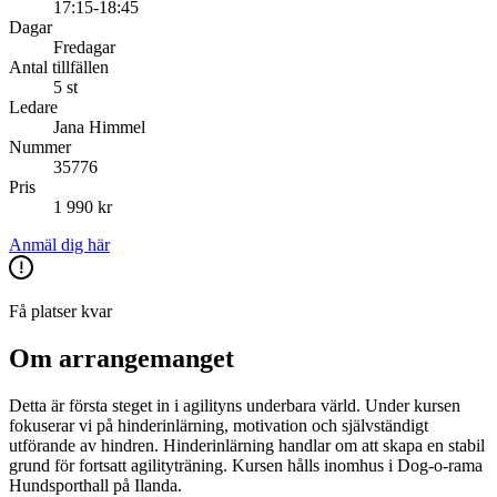
17:15-18:45
Dagar
Fredagar
Antal tillfällen
5 st
Ledare
Jana Himmel
Nummer
35776
Pris
1 990 kr
Anmäl dig här
Få platser kvar
Om arrangemanget
Detta är första steget in i agilityns underbara värld. Under kursen
fokuserar vi på hinderinlärning, motivation och självständigt
utförande av hindren. Hinderinlärning handlar om att skapa en stabil
grund för fortsatt agilityträning. Kursen hålls inomhus i Dog-o-rama
Hundsporthall på Ilanda.