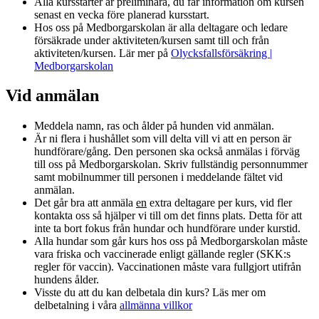
Alla kursstarter är preliminära, du får information om kursen
senast en vecka före planerad kursstart.
Hos oss på Medborgarskolan är alla deltagare och ledare
försäkrade under aktiviteten/kursen samt till och från
aktiviteten/kursen. Lär mer på
Olycksfallsförsäkring |
Medborgarskolan
Vid anmälan
Meddela namn, ras och ålder på hunden vid anmälan.
Är ni flera i hushållet som vill delta vill vi att en person är
hundförare/gång. Den personen ska också anmälas i förväg
till oss på Medborgarskolan. Skriv fullständig personnummer
samt mobilnummer till personen i meddelande fältet vid
anmälan.
Det går bra att anmäla
en
extra deltagare per kurs, vid fler
kontakta oss så hjälper vi till om det finns plats. Detta för att
inte ta bort fokus från hundar och hundförare under kurstid.
Alla hundar som går kurs hos oss på Medborgarskolan måste
vara friska och vaccinerade enligt gällande regler (SKK:s
regler för vaccin). Vaccinationen måste vara fullgjort utifrån
hundens ålder.
Visste du att du kan delbetala din kurs? Läs mer om
delbetalning i våra
allmänna villkor