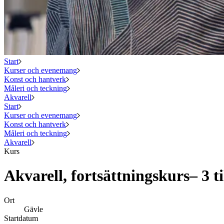
Start
Kurser och evenemang
Konst och hantverk
Måleri och teckning
Akvarell
Start
Kurser och evenemang
Konst och hantverk
Måleri och teckning
Akvarell
Kurs
Akvarell, fortsättningskurs– 3 ti
Ort
Gävle
Startdatum