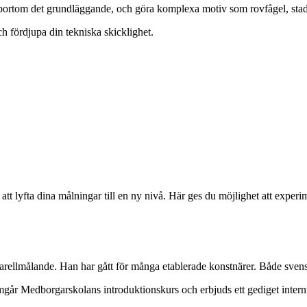
rtom det grundläggande, och göra komplexa motiv som rovfågel, stad
ch fördjupa din tekniska skicklighet.
 att lyfta dina målningar till en ny nivå. Här ges du möjlighet att exp
rellmålande. Han har gått för många etablerade konstnärer. Både svensk
går Medborgarskolans introduktionskurs och erbjuds ett gediget internt 