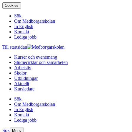
Cookies
Sök
Om Medborgarskolan
In English
Kontakt
Lediga jobb
Till startsidan
Kurser och evenemang
Studiecirklar och samarbeten
Arbetsliv
Skolor
Utbildningar
Aktuellt
Kursledare
Sök
Om Medborgarskolan
In English
Kontakt
Lediga jobb
Sök
Meny