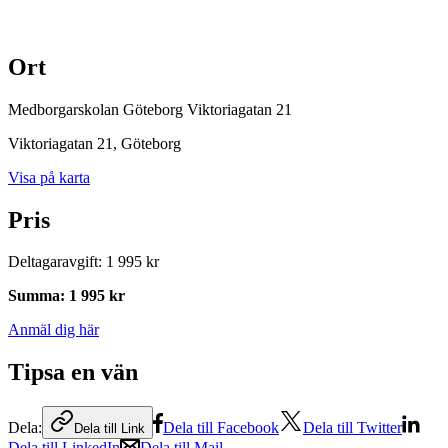
Ort
Medborgarskolan Göteborg Viktoriagatan 21
Viktoriagatan 21
, Göteborg
Visa på karta
Pris
Deltagaravgift
:
1 995 kr
Summa
:
1 995 kr
Anmäl dig här
Tipsa en vän
Dela:
Dela till Facebook
Dela till Twitter
Dela till Link
Dela till LinkedIn
Dela till Mail