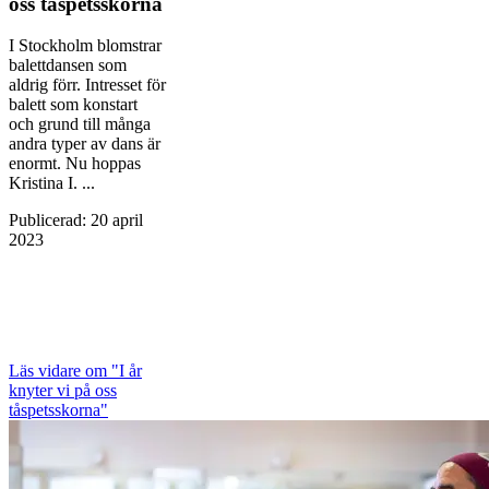
oss tåspetsskorna
I Stockholm blomstrar
balettdansen som
aldrig förr. Intresset för
balett som konstart
och grund till många
andra typer av dans är
enormt. Nu hoppas
Kristina I. ...
Publicerad
:
20 april
2023
Läs vidare
om "I år
knyter vi på oss
tåspetsskorna"