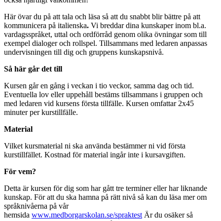
Här övar du på att tala och läsa så att du snabbt blir bättre på att
kommunicera på italienska
.
Vi breddar dina kunskaper inom bl.a.
vardagsspråket, uttal och ordförråd genom olika övningar som till
exempel dialoger och rollspel. Tillsammans med ledaren anpassas
undervisningen till dig och gruppens kunskapsnivå.
Så här går det till
Kursen går en gång i veckan i tio veckor, samma dag och tid.
Eventuella lov eller uppehåll bestäms tillsammans i gruppen och
med ledaren vid kursens första tillfälle. Kursen omfattar 2x45
minuter per kurstillfälle.
Material
Vilket kursmaterial ni ska använda bestämmer ni vid första
kurstillfället. Kostnad för material ingår inte i kursavgiften.
För vem?
Detta är kursen för dig som har gått tre terminer eller har liknande
kunskap. För att du ska hamna på rätt nivå så kan du läsa mer om
språknivåerna på vår
hemsida
www.medborgarskolan.se/spraktest
Är du osäker så