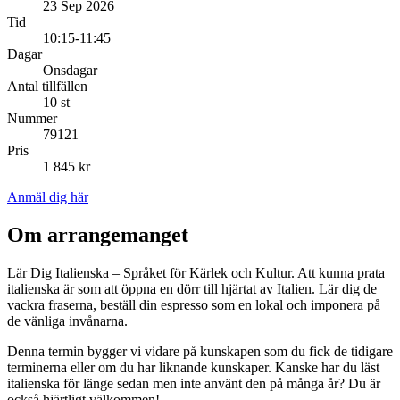
23 Sep 2026
Tid
10:15-11:45
Dagar
Onsdagar
Antal tillfällen
10 st
Nummer
79121
Pris
1 845 kr
Anmäl dig här
Om arrangemanget
Lär Dig Italienska – Språket för Kärlek och Kultur. Att kunna prata
italienska är som att öppna en dörr till hjärtat av Italien. Lär dig de
vackra fraserna, beställ din espresso som en lokal och imponera på
de vänliga invånarna.
Denna termin bygger vi vidare på kunskapen som du fick de tidigare
terminerna eller om du har liknande kunskaper. Kanske har du läst
italienska för länge sedan men inte använt den på många år? Du är
också hjärtligt välkommen!