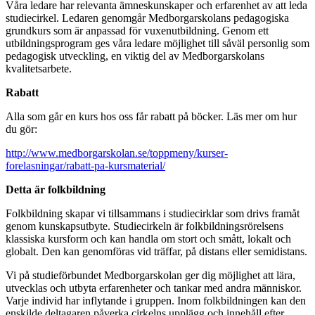
Våra ledare har relevanta ämneskunskaper och erfarenhet av att leda
studiecirkel. Ledaren genomgår Medborgarskolans pedagogiska
grundkurs som är anpassad för vuxenutbildning. Genom ett
utbildningsprogram ges våra ledare möjlighet till såväl personlig som
pedagogisk utveckling, en viktig del av Medborgarskolans
kvalitetsarbete.
Rabatt
Alla som går en kurs hos oss får rabatt på böcker. Läs mer om hur
du gör:
http://www.medborgarskolan.se/toppmeny/kurser-
forelasningar/rabatt-pa-kursmaterial/
Detta är folkbildning
Folkbildning skapar vi tillsammans i studiecirklar som drivs framåt
genom kunskapsutbyte. Studiecirkeln är folkbildningsrörelsens
klassiska kursform och kan handla om stort och smått, lokalt och
globalt. Den kan genomföras vid träffar, på distans eller semidistans.
Vi på studieförbundet Medborgarskolan ger dig möjlighet att lära,
utvecklas och utbyta erfarenheter och tankar med andra människor.
Varje individ har inflytande i gruppen. Inom folkbildningen kan den
enskilde deltagaren påverka cirkelns upplägg och innehåll efter