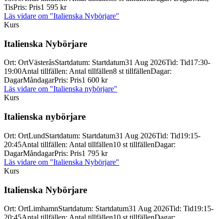
Tis
Pris
:
Pris
1 595 kr
Läs vidare
om "Italienska Nybörjare"
Kurs
Italienska Nybörjare
Ort
:
Ort
Västerås
Startdatum
:
Startdatum
31 Aug 2026
Tid
:
Tid
17:30-
19:00
Antal tillfällen
:
Antal tillfällen
8 st tillfällen
Dagar
:
Dagar
Måndagar
Pris
:
Pris
1 600 kr
Läs vidare
om "Italienska nybörjare"
Kurs
Italienska nybörjare
Ort
:
Ort
Lund
Startdatum
:
Startdatum
31 Aug 2026
Tid
:
Tid
19:15-
20:45
Antal tillfällen
:
Antal tillfällen
10 st tillfällen
Dagar
:
Dagar
Måndagar
Pris
:
Pris
1 795 kr
Läs vidare
om "Italienska Nybörjare"
Kurs
Italienska Nybörjare
Ort
:
Ort
Limhamn
Startdatum
:
Startdatum
31 Aug 2026
Tid
:
Tid
19:15-
20:45
Antal tillfällen
:
Antal tillfällen
10 st tillfällen
Dagar
: