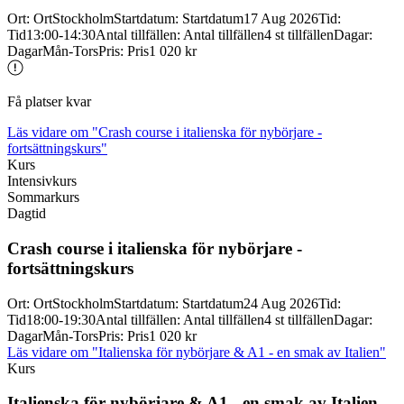
Ort
:
Ort
Stockholm
Startdatum
:
Startdatum
17 Aug 2026
Tid
:
Tid
13:00-14:30
Antal tillfällen
:
Antal tillfällen
4 st tillfällen
Dagar
:
Dagar
Mån-Tors
Pris
:
Pris
1 020 kr
Få platser kvar
Läs vidare
om "Crash course i italienska för nybörjare -
fortsättningskurs"
Kurs
Intensivkurs
Sommarkurs
Dagtid
Crash course i italienska för nybörjare -
fortsättningskurs
Ort
:
Ort
Stockholm
Startdatum
:
Startdatum
24 Aug 2026
Tid
:
Tid
18:00-19:30
Antal tillfällen
:
Antal tillfällen
4 st tillfällen
Dagar
:
Dagar
Mån-Tors
Pris
:
Pris
1 020 kr
Läs vidare
om "Italienska för nybörjare & A1 - en smak av Italien"
Kurs
Italienska för nybörjare & A1 -
en smak av Italien