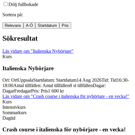
Dölj fullbokade
Sortera på
:
Relevans
A-Ö
Startdatum
Pris
Sökresultat
Läs vidare
om "Italienska Nybörjare"
Kurs
Italienska Nybörjare
Ort
:
Ort
Uppsala
Startdatum
:
Startdatum
14 Aug 2026
Tid
:
Tid
16:30-
18:00
Antal tillfällen
:
Antal tillfällen
8 st tillfällen
Dagar
:
Dagar
Fredagar
Pris
:
Pris
1 600 kr
Läs vidare
om "Crash course i italienska för nybörjare - en vecka!"
Kurs
Intensivkurs
Sommarkurs
Dagtid
Crash course i italienska för nybörjare -
en vecka!