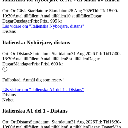
Ort
:
Ort
Gävle
Startdatum
:
Startdatum
26 Aug 2026
Tid
:
Tid
18:00-
19:30
Antal tillfällen
:
Antal tillfällen
10 st tillfällen
Dagar
:
Dagar
Onsdagar
Pris
:
Pris
1 995 kr
Läs vidare
om "Italienska Nybörjare, distans"
Distans
Italienska Nybörjare, distans
Ort
:
Ort
Distans
Startdatum
:
Startdatum
31 Aug 2026
Tid
:
Tid
17:00-
18:30
Antal tillfällen
:
Antal tillfällen
8 st tillfällen
Dagar
:
Dagar
Måndagar
Pris
:
Pris
1 600 kr
Fullbokad. Anmäl dig som reserv!
Läs vidare
om "Italienska A1 del 1 - Distans"
Distans
Nyhet
Italienska A1 del 1 -
Distans
Ort
:
Ort
Distans
Startdatum
:
Startdatum
31 Aug 2026
Tid
:
Tid
16:30-
18:00
Antal tillfällen
:
Antal tillfällen
8 st tillfällen
Dagar
:
Dagar
Mån,