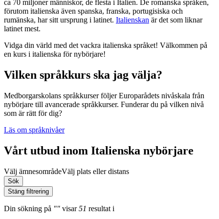
ca 70 miljoner människor, de flesta i Italien. De romanska språken,
förutom italienska även spanska, franska, portugisiska och
rumänska, har sitt ursprung i latinet.
Italienskan
är det som liknar
latinet mest.
Vidga din värld med det vackra italienska språket! Välkommen på
en kurs i italienska för nybörjare!
Vilken språkkurs ska jag välja?
Medborgarskolans språkkurser följer Europarådets nivåskala från
nybörjare till avancerade språkkurser. Funderar du på vilken nivå
som är rätt för dig?
Läs om språknivåer
Vårt utbud inom Italienska nybörjare
Välj ämnesområde
Välj plats eller distans
Sök
Stäng filtrering
Din sökning
på
""
visar
51
resultat
i