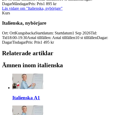
Dagar
Måndagar
Pris
:
Pris
1 895 kr
Läs vidare
om "Italienska, nybörjare"
Kurs
Italienska, nybörjare
Ort
:
Ort
Kungsbacka
Startdatum
:
Startdatum
1 Sep 2026
Tid
:
Tid
18:00-19:30
Antal tillfällen
:
Antal tillfällen
10 st tillfällen
Dagar
:
Dagar
Tisdagar
Pris
:
Pris
1 495 kr
Relaterade artiklar
Ämnen inom italienska
Italienska A1