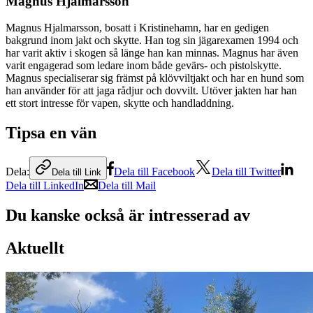
Magnus Hjalmarsson
Magnus Hjalmarsson, bosatt i Kristinehamn, har en gedigen
bakgrund inom jakt och skytte. Han tog sin jägarexamen 1994 och
har varit aktiv i skogen så länge han kan minnas. Magnus har även
varit engagerad som ledare inom både gevärs- och pistolskytte.
Magnus specialiserar sig främst på klövviltjakt och har en hund som
han använder för att jaga rådjur och dovvilt. Utöver jakten har han
ett stort intresse för vapen, skytte och handladdning.
Tipsa en vän
Dela:
Dela till Facebook
Dela till Twitter
Dela till Link
Dela till LinkedIn
Dela till Mail
Du kanske också är intresserad av
Aktuellt