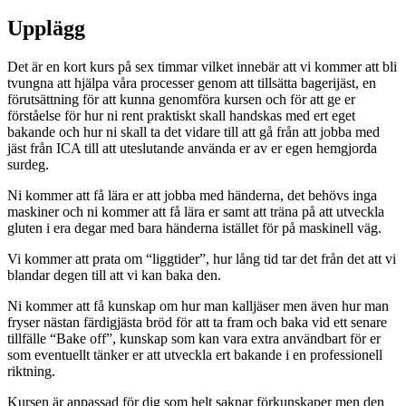
Upplägg
Det är en kort kurs på sex timmar vilket innebär att vi kommer att bli
tvungna att hjälpa våra processer genom att tillsätta bagerijäst, en
förutsättning för att kunna genomföra kursen och för att ge er
förståelse för hur ni rent praktiskt skall handskas med ert eget
bakande och hur ni skall ta det vidare till att gå från att jobba med
jäst från ICA till att uteslutande använda er av er egen hemgjorda
surdeg.
Ni kommer att få lära er att jobba med händerna, det behövs inga
maskiner och ni kommer att få lära er samt att träna på att utveckla
gluten i era degar med bara händerna istället för på maskinell väg.
Vi kommer att prata om “liggtider”, hur lång tid tar det från det att vi
blandar degen till att vi kan baka den.
Ni kommer att få kunskap om hur man kalljäser men även hur man
fryser nästan färdigjästa bröd för att ta fram och baka vid ett senare
tillfälle “Bake off”, kunskap som kan vara extra användbart för er
som eventuellt tänker er att utveckla ert bakande i en professionell
riktning.
Kursen är anpassad för dig som helt saknar förkunskaper men den