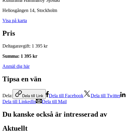
Kulturama Hammarby Sjöstad
Heliosgången 14
, Stockholm
Visa på karta
Pris
Deltagaravgift
:
1 395 kr
Summa
:
1 395 kr
Anmäl dig här
Tipsa en vän
Dela:
Dela till Facebook
Dela till Twitter
Dela till Link
Dela till LinkedIn
Dela till Mail
Du kanske också är intresserad av
Aktuellt