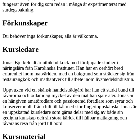
fungerar även för dig som redan i många år experimenterat med
surdegsbakning.
Förkunskaper
Du behöver inga förkunskaper, alla är välkomna.
Kursledare
Jonas Bjerkefeldt är utbildad kock med fördjupade studier i
näringslära från Karolinska Institutet. Han har en oerhört bred
erfarenhet inom matvärlden, med en bakgrund som sträcker sig från
restaurangkök och mathantverk till arbete inom livsmedelsindustrin.
Uppvuxen vid en skånsk handelsträdgård har han ett starkt band till
råvarorna och odlar idag mycket av den mat han själv äter. Jonas är
en hängiven amatörodlare och passionerad förädlare som syrar och
konserverar allt från chili till kål med stor fingertoppskänsla. Jonas är
en uppskattad kursledare som gärna delar med sig av både sin
gedigna kunskap och sin stora kärlek till hållbar matlagning och
råvarans resa från jord till bord.
Kursmaterial