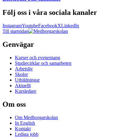
Följ oss i våra sociala kanaler
Instagram
Youtube
Facebook
X
LinkedIn
Till startsidan
Genvägar
Kurser och evenemang
Studiecirklar och samarbeten
Arbetsliv
Skolor
Utbildningar
Aktuellt
Kursledare
Om oss
Om Medborgarskolan
In English
Kontakt
Lediga jobb