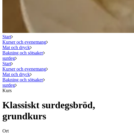
Start
Kurser och evenemang
Mat och dryck
Bakning och sötsaker
surdeg
Start
Kurser och evenemang
Mat och dryck
Bakning och sötsaker
surdeg
Kurs
Klassiskt surdegsbröd,
grundkurs
Ort