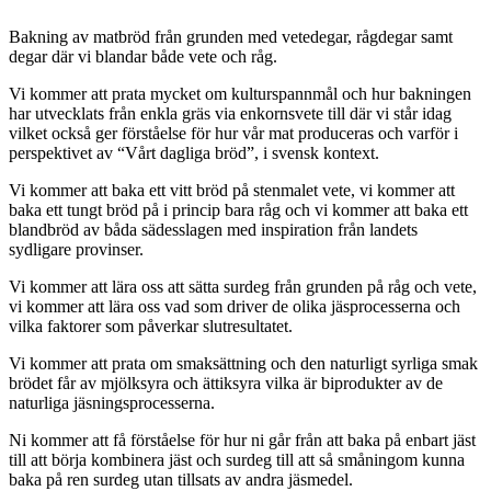
Bakning av matbröd från grunden med vetedegar, rågdegar samt
degar där vi blandar både vete och råg.
Vi kommer att prata mycket om kulturspannmål och hur bakningen
har utvecklats från enkla gräs via enkornsvete till där vi står idag
vilket också ger förståelse för hur vår mat produceras och varför i
perspektivet av “Vårt dagliga bröd”, i svensk kontext.
Vi kommer att baka ett vitt bröd på stenmalet vete, vi kommer att
baka ett tungt bröd på i princip bara råg och vi kommer att baka ett
blandbröd av båda sädesslagen med inspiration från landets
sydligare provinser.
Vi kommer att lära oss att sätta surdeg från grunden på råg och vete,
vi kommer att lära oss vad som driver de olika jäsprocesserna och
vilka faktorer som påverkar slutresultatet.
Vi kommer att prata om smaksättning och den naturligt syrliga smak
brödet får av mjölksyra och ättiksyra vilka är biprodukter av de
naturliga jäsningsprocesserna.
Ni kommer att få förståelse för hur ni går från att baka på enbart jäst
till att börja kombinera jäst och surdeg till att så småningom kunna
baka på ren surdeg utan tillsats av andra jäsmedel.