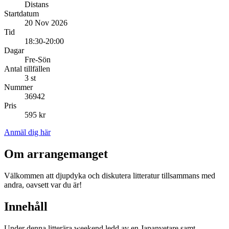
Distans
Startdatum
20 Nov 2026
Tid
18:30-20:00
Dagar
Fre-Sön
Antal tillfällen
3 st
Nummer
36942
Pris
595 kr
Anmäl dig här
Om arrangemanget
Välkommen att djupdyka och diskutera litteratur tillsammans med
andra, oavsett var du är!
Innehåll
Under denna litterära weekend ledd av en Japanvetare samt