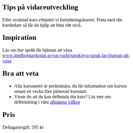
Tips på vidareutveckling
Efter avslutad kurs erbjuder vi fortsättningskurser. Prata med din
kursledare så får du hjälp att hitta rätt nivå.
Inspiration
Läs om hur språk får hjärnan att växa
www.medborgarskolan.se/var-varld/sprak/nya-sprak-far-hjarnan-att-
vaxa
Bra att veta
Alla kursstarter är preliminära, du får information om kursen
senast en vecka före planerad kursstart.
Visste du att du kan delbetala din kurs? Läs mer om
delbetalning i våra
allmänna villkor
Pris
Deltagaravgift
:
595 kr