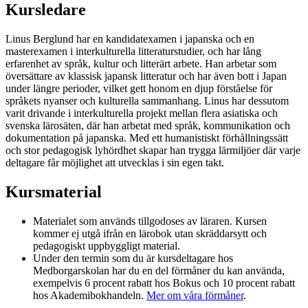
Kursledare
Linus Berglund har en kandidatexamen i japanska och en
masterexamen i interkulturella litteraturstudier, och har lång
erfarenhet av språk, kultur och litterärt arbete. Han arbetar som
översättare av klassisk japansk litteratur och har även bott i Japan
under längre perioder, vilket gett honom en djup förståelse för
språkets nyanser och kulturella sammanhang. Linus har dessutom
varit drivande i interkulturella projekt mellan flera asiatiska och
svenska lärosäten, där han arbetat med språk, kommunikation och
dokumentation på japanska. Med ett humanistiskt förhållningssätt
och stor pedagogisk lyhördhet skapar han trygga lärmiljöer där varje
deltagare får möjlighet att utvecklas i sin egen takt.
Kursmaterial
Materialet som används tillgodoses av läraren. Kursen
kommer ej utgå ifrån en lärobok utan skräddarsytt och
pedagogiskt uppbyggligt material.
Under den termin som du är kursdeltagare hos
Medborgarskolan har du en del förmåner du kan använda,
exempelvis 6 procent rabatt hos Bokus och 10 procent rabatt
hos Akademibokhandeln.
Mer om våra förmåner
.