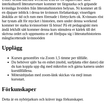
interkulturell litteraturvetare kommer tre färgstarka och gripande
kvinnliga livsöden från litteraturhistorien belysas. Ni kommer att få
en djupare inblick i dessa tre kvinnors författarskap; visserligen
åtskilda av tid och rum men förenade i förtryckets ok. Kvinnans röst
har tystats allt för mycket i historien, men under denna weekend
kommer tre starka kvinnoröster få höras! På ett pedagogiskt men
ändå lekfullt sätt kommer denna kurs stimulera er kärlek till det
skrivna ordet och uppmuntra er att fördjupa sig i litteraturhistoriens
mångfacetterade kvinnoöden
Upplägg
Kursen genomförs via Zoom 1,5 timme per tillfälle.
Du behöver själv ha en enhet (mobil, surfplatta eller dator) där
du kan koppla upp dig med mikrofon och gärna kamera under
kurstillfällena.
Mötesinbjudan med zoom-länk skickas via mejl innan
kursstart.
Förkunskaper
Detta är en nybörjarkurs och kräver inga förkunskaper.