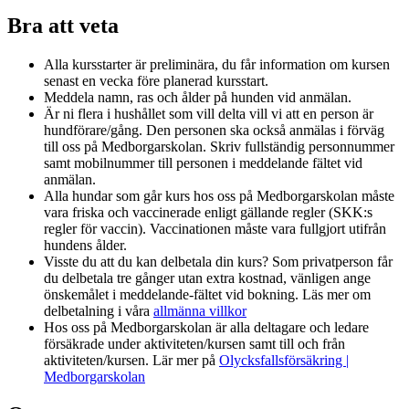
Bra att veta
Alla kursstarter är preliminära, du får information om kursen
senast en vecka före planerad kursstart.
Meddela namn, ras och ålder på hunden vid anmälan.
Är ni flera i hushållet som vill delta vill vi att en person är
hundförare/gång. Den personen ska också anmälas i förväg
till oss på Medborgarskolan. Skriv fullständig personnummer
samt mobilnummer till personen i meddelande fältet vid
anmälan.
Alla hundar som går kurs hos oss på Medborgarskolan måste
vara friska och vaccinerade enligt gällande regler (SKK:s
regler för vaccin). Vaccinationen måste vara fullgjort utifrån
hundens ålder.
Visste du att du kan delbetala din kurs? Som privatperson får
du delbetala tre gånger utan extra kostnad, vänligen ange
önskemålet i meddelande-fältet vid bokning. Läs mer om
delbetalning i våra
allmänna villkor
Hos oss på Medborgarskolan är alla deltagare och ledare
försäkrade under aktiviteten/kursen samt till och från
aktiviteten/kursen. Lär mer på
Olycksfallsförsäkring |
Medborgarskolan