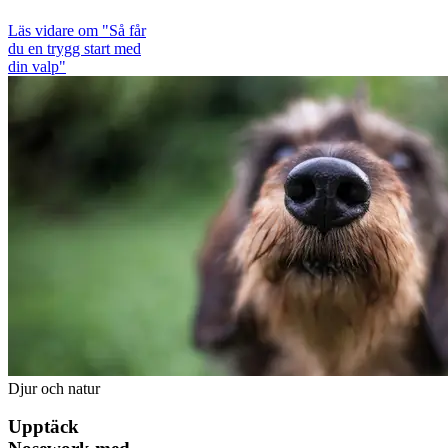
Läs vidare
om "Så får
du en trygg start med
din valp"
Djur och natur
Upptäck