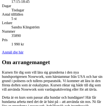
17:15-18:45
Dagar
Tisdagar
Antal tillfällen
5 st
Ledare
Sandra Klingström
Nummer
35890
Pris
1 990 kr
Anmäl dig här
Om arrangemanget
Kursen för dig som vill lära sig grunderna i den nya
hundsportgrenen Nosework, som härstammar från USA och har sin
grund i polisens och tullens preparatsök. Vi kommer att lära in den
första doften som är eukalyptus. Kursen riktar sig både till dig som
vill använda Nosework som vardagsaktivering eller för att tävla.
Detta är en kurs som passar alla hundar och hundägare! Här får
hundarna arbeta med det de är bäst på – att använda sin nos. Ni får
lära er grunderna i nosework, behållarsök och inomhussök.