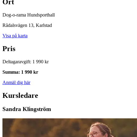
Ort
Dog-o-rama Hundsporthall
Rådalsvägen 13
, Karlstad
Visa på karta
Pris
Deltagaravgift
:
1 990 kr
Summa
:
1 990 kr
Anmäl dig här
Kursledare
Sandra Klingström