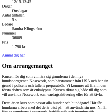
12:15-13:45
Dagar
Onsdagar
Antal tillfällen
5 st
Ledare
Sandra Klingström
Nummer
36009
Pris
1 790 kr
Anmäl dig här
Om arrangemanget
Kursen för dig som vill lära sig grunderna i den nya
hundsportgrenen Nosework, som härstammar från USA och har sin
grund i polisens och tullens preparatsök. Vi kommer att lära in den
första doften som är eukalyptus. Kursen riktar sig både till dig som
vill använda Nosework som vardagsaktivering eller för att tävla.
Detta är en kurs som passar alla hundar och hundägare! Här får
hundarna arbeta med det de är bäst på – att använda sin nos. Ni får
lära er grunderna i nosework, behållarsök och inomhussök.