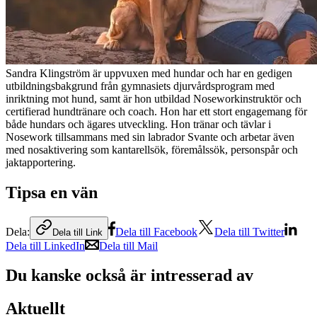
Sandra Klingström är uppvuxen med hundar och har en gedigen
utbildningsbakgrund från gymnasiets djurvårdsprogram med
inriktning mot hund, samt är hon utbildad Noseworkinstruktör och
certifierad hundtränare och coach. Hon har ett stort engagemang för
både hundars och ägares utveckling. Hon tränar och tävlar i
Nosework tillsammans med sin labrador Svante och arbetar även
med nosaktivering som kantarellsök, föremålssök, personspår och
jaktapportering.
Tipsa en vän
Dela:
Dela till Facebook
Dela till Twitter
Dela till Link
Dela till LinkedIn
Dela till Mail
Du kanske också är intresserad av
Aktuellt