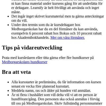
ni kan finna material under kursens gång för att underlätta för
er deltagare. Learnify är helt frivilligt att använda och inget
måste.
Det ingår inget skrivet kursmaterial men ta gärna anteckningar
om du vill.
Under den termin som du är kursdeltagare hos
Medborgarskolan har du en del förmåner du kan använda,
exempelvis 6 procent rabatt hos Bokus och 10 procent rabatt
hos Akademibokhandeln.
Mer om våra förmåner.
Tips på vidareutveckling
Prata med kursledaren eller titta gärna efter fler hundkurser på
Medborgarskolans hundkurser
Bra att veta
Alla kursstarter är preliminära, du får information om kursen
senast en vecka före planerad kursstart.
Meddela namn, ras och ålder på hunden vid anmälan.
Är ni flera i hushållet som vill delta vill vi att en person är
hundförare/gång. Den personen ska också anmälas i förväg
till oss på Medborgarskolan. Skriv fullständig personnummer