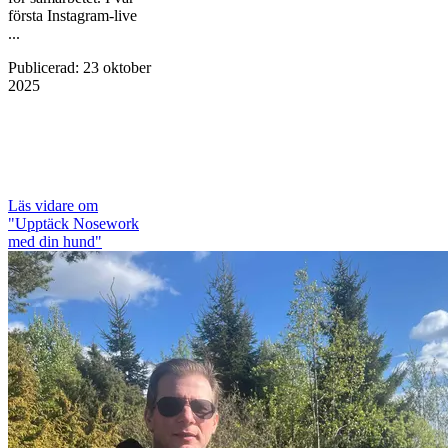
första Instagram-live
...
Publicerad
:
23 oktober
2025
Läs vidare
om
"Upptäck Nosework
med din hund"