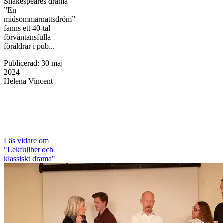
Shakespeares drama
”En
midsommarnattsdröm”
fanns ett 40-tal
förväntansfulla
föräldrar i pub...
Publicerad
:
30 maj
2024
Helena Vincent
Läs vidare
om
"Lekfullhet och
klassiskt drama"