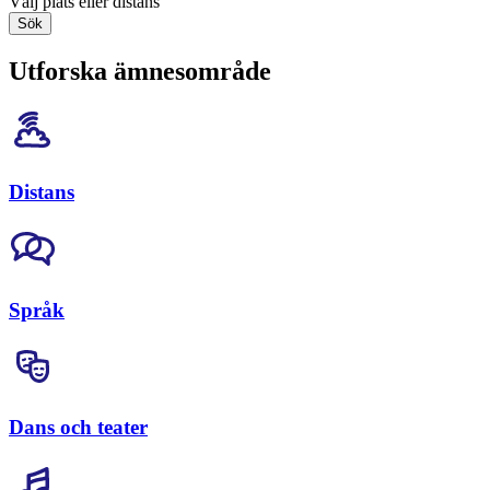
Välj plats eller distans
Sök
Utforska ämnesområde
Distans
Språk
Dans och teater