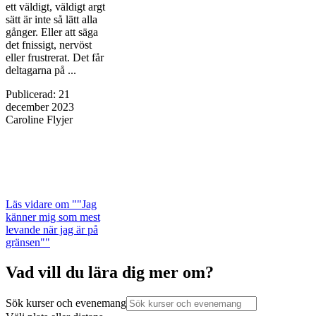
ett väldigt, väldigt argt
sätt är inte så lätt alla
gånger. Eller att säga
det fnissigt, nervöst
eller frustrerat. Det får
deltagarna på ...
Publicerad
:
21
december 2023
Caroline Flyjer
Läs vidare
om ""Jag
känner mig som mest
levande när jag är på
gränsen""
Vad vill du lära dig mer om?
Sök kurser och evenemang