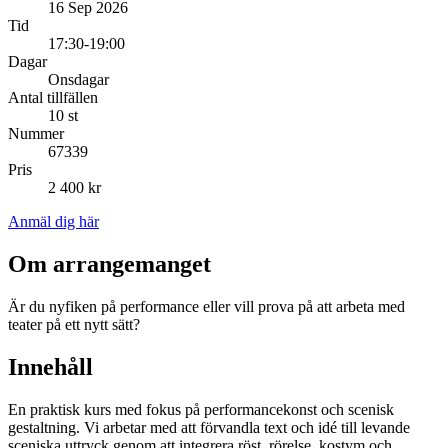
16 Sep 2026
Tid
17:30-19:00
Dagar
Onsdagar
Antal tillfällen
10 st
Nummer
67339
Pris
2 400 kr
Anmäl dig här
Om arrangemanget
Är du nyfiken på performance eller vill prova på att arbeta med
teater på ett nytt sätt?
Innehåll
En praktisk kurs med fokus på performancekonst och scenisk
gestaltning. Vi arbetar med att förvandla text och idé till levande
sceniska uttryck genom att integrera röst, rörelse, kostym och