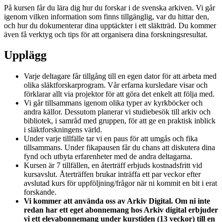
På kursen får du lära dig hur du forskar i de svenska arkiven. Vi går
igenom vilken information som finns tillgänglig, var du hittar den,
och hur du dokumenterar dina upptäckter i ett släktträd. Du kommer
även få verktyg och tips för att organisera dina forskningsresultat.
Upplägg
Varje deltagare får tillgång till en egen dator för att arbeta med
olika släktforskarprogram. Vår erfarna kursledare visar och
förklarar allt via projektor för att göra det enkelt att följa med.
Vi går tillsammans igenom olika typer av kyrkböcker och
andra källor. Dessutom planerar vi studiebesök till arkiv och
bibliotek, i samråd med gruppen, för att ge en praktisk inblick
i släktforskningens värld.
Under varje tillfälle tar vi en paus för att umgås och fika
tillsammans. Under fikapausen får du chans att diskutera dina
fynd och utbyta erfarenheter med de andra deltagarna.
Kursen är 7 tillfällen, en återträff erbjuds kostnadsfritt vid
kursavslut. Återträffen brukar inträffa ett par veckor efter
avslutad kurs för uppföljning/frågor när ni kommit en bit i erat
forskande.
Vi kommer att använda oss av Arkiv Digital. Om ni inte
redan har ett eget abonnemang hos Arkiv digital erbjuder
vi ett elevabonnemang under kurstiden (13 veckor) till en