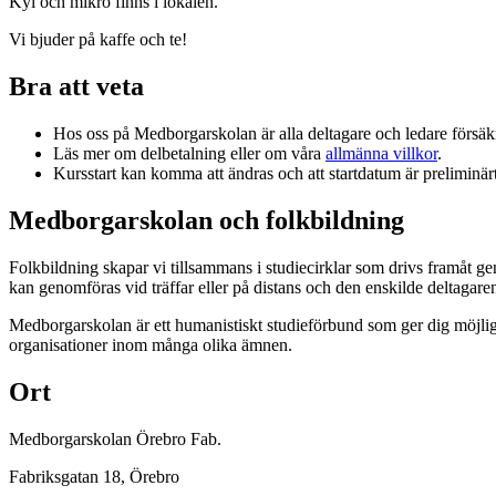
Kyl och mikro finns i lokalen.
Vi bjuder på kaffe och te!
Bra att veta
Hos oss på Medborgarskolan är alla deltagare och ledare försä
Läs mer om delbetalning eller om våra
allmänna villkor
.
Kursstart kan komma att ändras och att startdatum är preliminärt.
Medborgarskolan och folkbildning
Folkbildning skapar vi tillsammans i studiecirklar som drivs framåt g
kan genomföras vid träffar eller på distans och den enskilde deltagare
Medborgarskolan är ett humanistiskt studieförbund som ger dig möjlig
organisationer inom många olika ämnen.
Ort
Medborgarskolan Örebro Fab.
Fabriksgatan 18
, Örebro