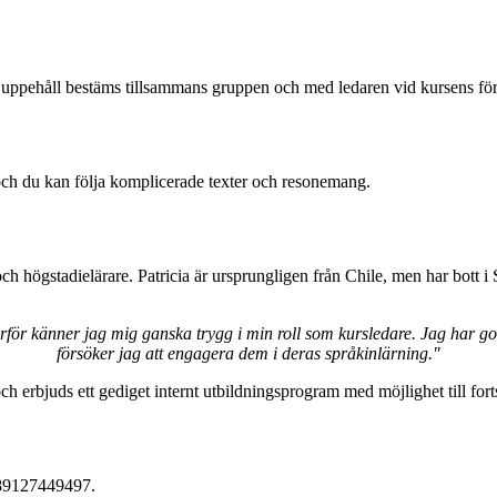
uppehåll bestäms tillsammans gruppen och med ledaren vid kursens första
och du kan följa komplicerade texter och resonemang.
 högstadielärare. Patricia är ursprungligen från Chile, men har bott i Sv
därför känner jag mig ganska trygg i min roll som kursledare. Jag har
försöker jag att engagera dem i deras språkinlärning."
erbjuds ett gediget internt utbildningsprogram med möjlighet till forts
9789127449497.