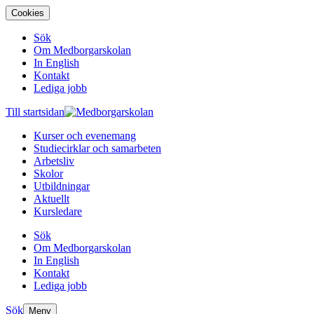
Cookies
Sök
Om Medborgarskolan
In English
Kontakt
Lediga jobb
Till startsidan
Kurser och evenemang
Studiecirklar och samarbeten
Arbetsliv
Skolor
Utbildningar
Aktuellt
Kursledare
Sök
Om Medborgarskolan
In English
Kontakt
Lediga jobb
Sök
Meny