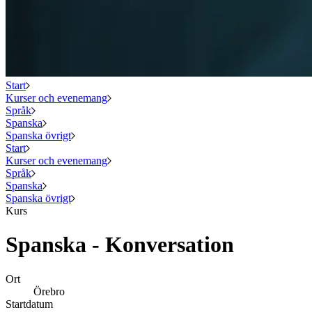
Start
Kurser och evenemang
Språk
Spanska
Spanska övrigt
Start
Kurser och evenemang
Språk
Spanska
Spanska övrigt
Kurs
Spanska - Konversation
Ort
Örebro
Startdatum