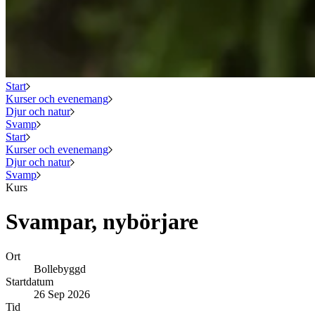
Start
Kurser och evenemang
Djur och natur
Svamp
Start
Kurser och evenemang
Djur och natur
Svamp
Kurs
Svampar, nybörjare
Ort
Bollebyggd
Startdatum
26 Sep 2026
Tid