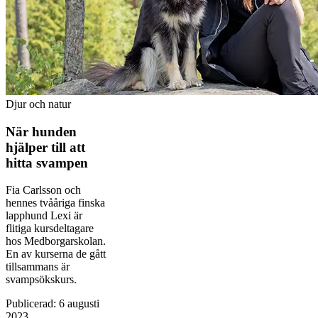
Djur och natur
När hunden
hjälper till att
hitta svampen
Fia Carlsson och
hennes tvååriga finska
lapphund Lexi är
flitiga kursdeltagare
hos Medborgarskolan.
En av kurserna de gått
tillsammans är
svampsökskurs.
Publicerad
:
6 augusti
2023