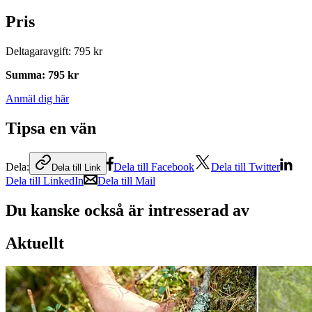
Pris
Deltagaravgift
:
795 kr
Summa
:
795 kr
Anmäl dig här
Tipsa en vän
Dela:
Dela till Facebook
Dela till Twitter
Dela till Link
Dela till LinkedIn
Dela till Mail
Du kanske också är intresserad av
Aktuellt