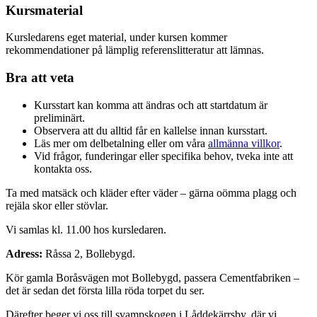
Kursmaterial
Kursledarens eget material, under kursen kommer
rekommendationer på lämplig referenslitteratur att lämnas.
Bra att veta
Kursstart kan komma att ändras och att startdatum är
preliminärt.
Observera att du alltid får en kallelse innan kursstart.
Läs mer om delbetalning eller om våra
allmänna villkor
.
Vid frågor, funderingar eller specifika behov, tveka inte att
kontakta oss.
Ta med matsäck och kläder efter väder – gärna oömma plagg och
rejäla skor eller stövlar.
Vi samlas kl. 11.00 hos kursledaren.
Adress:
Råssa 2, Bollebygd.
Kör gamla Boråsvägen mot Bollebygd, passera Cementfabriken –
det är sedan det första lilla röda torpet du ser.
Därefter beger vi oss till svampskogen i Låddekärrsby, där vi