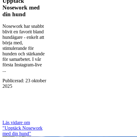
Upptäck
Nosework med
din hund
Nosework har snabbt
blivit en favorit bland
hundägare - enkelt att
börja med,
stimulerande för
hunden och stärkande
för samarbetet. I vår
första Instagram-live
...
Publicerad
:
23 oktober
2025
Läs vidare
om
"Upptäck Nosework
med din hund"