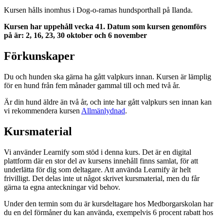
Kursen hålls inomhus i Dog-o-ramas hundsporthall på Ilanda.
Kursen har uppehåll vecka 41. Datum som kursen genomförs
på är: 2, 16, 23, 30 oktober och 6 november
Förkunskaper
Du och hunden ska gärna ha gått valpkurs innan. Kursen är lämplig
för en hund från fem månader gammal till och med två år.
Är din hund äldre än två år, och inte har gått valpkurs sen innan kan
vi rekommendera kursen
Allmänlydnad
.
Kursmaterial
Vi använder Learnify som stöd i denna kurs. Det är en digital
plattform där en stor del av kursens innehåll finns samlat, för att
underlätta för dig som deltagare. Att använda Learnify är helt
frivilligt. Det delas inte ut något skrivet kursmaterial, men du får
gärna ta egna anteckningar vid behov.
Under den termin som du är kursdeltagare hos Medborgarskolan har
du en del förmåner du kan använda, exempelvis 6 procent rabatt hos