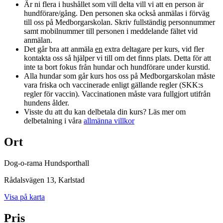
Är ni flera i hushållet som vill delta vill vi att en person är
hundförare/gång. Den personen ska också anmälas i förväg
till oss på Medborgarskolan. Skriv fullständig personnummer
samt mobilnummer till personen i meddelande fältet vid
anmälan.
Det går bra att anmäla
en
extra deltagare per kurs, vid fler
kontakta oss så hjälper vi till om det finns plats. Detta för att
inte ta bort fokus från hundar och hundförare under kurstid.
Alla hundar som går kurs hos oss på Medborgarskolan måste
vara friska och vaccinerade enligt gällande regler (SKK:s
regler för vaccin). Vaccinationen måste vara fullgjort utifrån
hundens ålder.
Visste du att du kan delbetala din kurs? Läs mer om
delbetalning i våra
allmänna villkor
Ort
Dog-o-rama Hundsporthall
Rådalsvägen 13
, Karlstad
Visa på karta
Pris