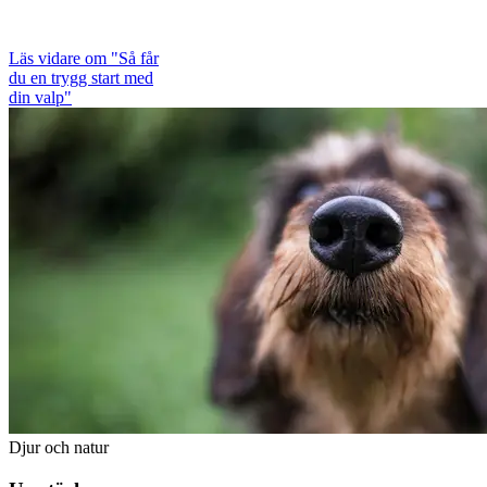
Läs vidare
om "Så får
du en trygg start med
din valp"
Djur och natur