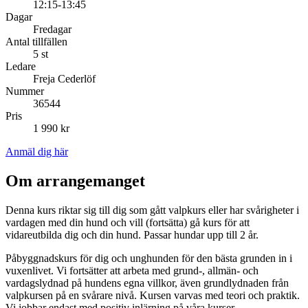
12:15-13:45
Dagar
Fredagar
Antal tillfällen
5 st
Ledare
Freja Cederlöf
Nummer
36544
Pris
1 990 kr
Anmäl dig här
Om arrangemanget
Denna kurs riktar sig till dig som gått valpkurs eller har svårigheter i
vardagen med din hund och vill (fortsätta) gå kurs för att
vidareutbilda dig och din hund. Passar hundar upp till 2 år.
Påbyggnadskurs för dig och unghunden för den bästa grunden in i
vuxenlivet. Vi fortsätter att arbeta med grund-, allmän- och
vardagslydnad på hundens egna villkor, även grundlydnaden från
valpkursen på en svårare nivå. Kursen varvas med teori och praktik.
Vi jobbar endast med positiv inlärning på våra kurser.