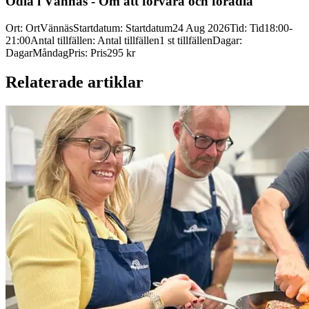
Odla i Vännäs -
Om att förvara och förädla
Ort
:
Ort
Vännäs
Startdatum
:
Startdatum
24 Aug 2026
Tid
:
Tid
18:00-
21:00
Antal tillfällen
:
Antal tillfällen
1 st tillfällen
Dagar
:
Dagar
Måndag
Pris
:
Pris
295 kr
Relaterade artiklar