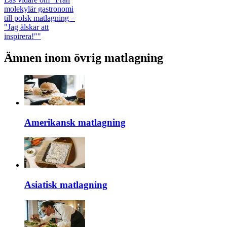
molekylär gastronomi
till polsk matlagning –
"Jag älskar att
inspirera!""
Ämnen inom övrig matlagning
Amerikansk matlagning
Asiatisk matlagning