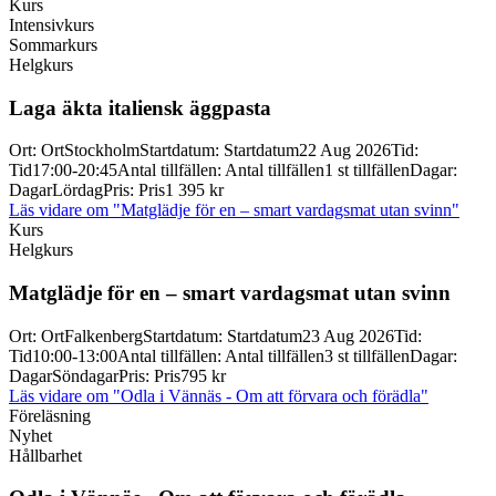
Kurs
Intensivkurs
Sommarkurs
Helgkurs
Laga äkta italiensk äggpasta
Ort
:
Ort
Stockholm
Startdatum
:
Startdatum
22 Aug 2026
Tid
:
Tid
17:00-20:45
Antal tillfällen
:
Antal tillfällen
1 st tillfällen
Dagar
:
Dagar
Lördag
Pris
:
Pris
1 395 kr
Läs vidare
om "Matglädje för en – smart vardagsmat utan svinn"
Kurs
Helgkurs
Matglädje för en – smart vardagsmat utan svinn
Ort
:
Ort
Falkenberg
Startdatum
:
Startdatum
23 Aug 2026
Tid
:
Tid
10:00-13:00
Antal tillfällen
:
Antal tillfällen
3 st tillfällen
Dagar
:
Dagar
Söndagar
Pris
:
Pris
795 kr
Läs vidare
om "Odla i Vännäs - Om att förvara och förädla"
Föreläsning
Nyhet
Hållbarhet