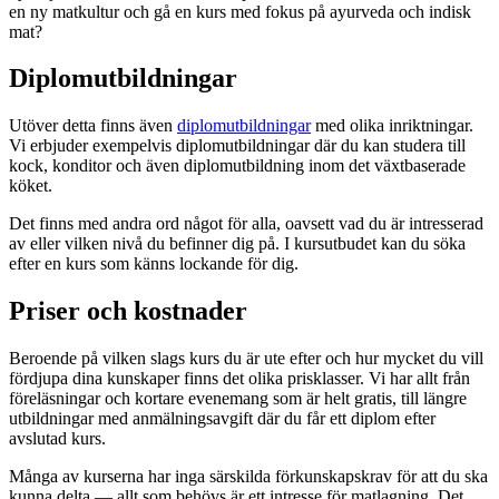
en ny matkultur och gå en kurs med fokus på ayurveda och indisk
mat?
Diplomutbildningar
Utöver detta finns även
diplomutbildningar
med olika inriktningar.
Vi erbjuder exempelvis diplomutbildningar där du kan studera till
kock, konditor och även diplomutbildning inom det växtbaserade
köket.
Det finns med andra ord något för alla, oavsett vad du är intresserad
av eller vilken nivå du befinner dig på. I kursutbudet kan du söka
efter en kurs som känns lockande för dig.
Priser och kostnader
Beroende på vilken slags kurs du är ute efter och hur mycket du vill
fördjupa dina kunskaper finns det olika prisklasser. Vi har allt från
föreläsningar och kortare evenemang som är helt gratis, till längre
utbildningar med anmälningsavgift där du får ett diplom efter
avslutad kurs.
Många av kurserna har inga särskilda förkunskapskrav för att du ska
kunna delta — allt som behövs är ett intresse för matlagning. Det