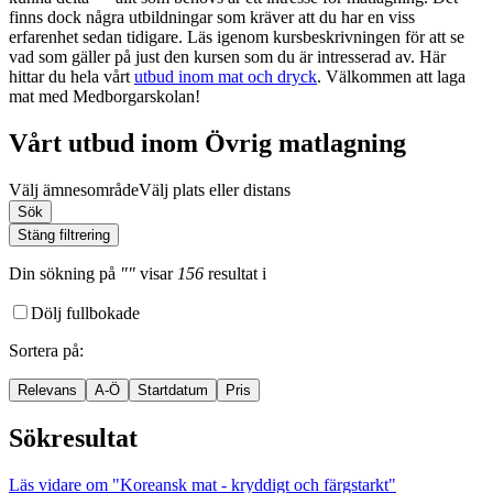
finns dock några utbildningar som kräver att du har en viss
erfarenhet sedan tidigare. Läs igenom kursbeskrivningen för att se
vad som gäller på just den kursen som du är intresserad av. Här
hittar du hela vårt
utbud inom mat och dryck
. Välkommen att laga
mat med Medborgarskolan!
Vårt utbud inom Övrig matlagning
Välj ämnesområde
Välj plats eller distans
Sök
Stäng filtrering
Din sökning
på
""
visar
156
resultat
i
Dölj fullbokade
Sortera på
:
Relevans
A-Ö
Startdatum
Pris
Sökresultat
Läs vidare
om "Koreansk mat - kryddigt och färgstarkt"