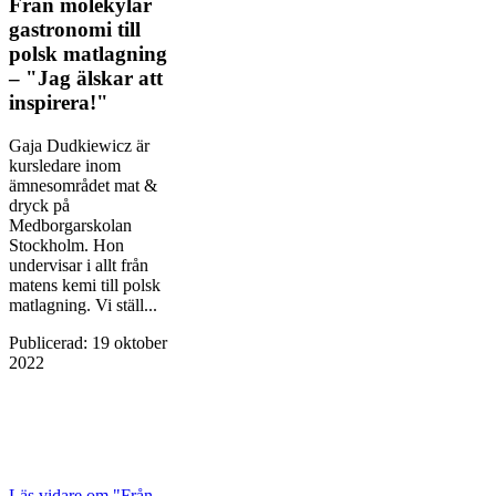
Från molekylär
gastronomi till
polsk matlagning
– "Jag älskar att
inspirera!"
Gaja Dudkiewicz är
kursledare inom
ämnesområdet mat &
dryck på
Medborgarskolan
Stockholm. Hon
undervisar i allt från
matens kemi till polsk
matlagning. Vi ställ...
Publicerad
:
19 oktober
2022
Läs vidare
om "Från