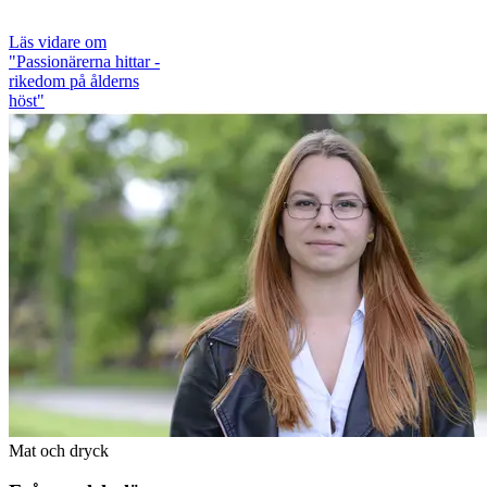
Läs vidare
om
"Passionärerna hittar ­
rikedom på ålderns
höst"
Mat och dryck