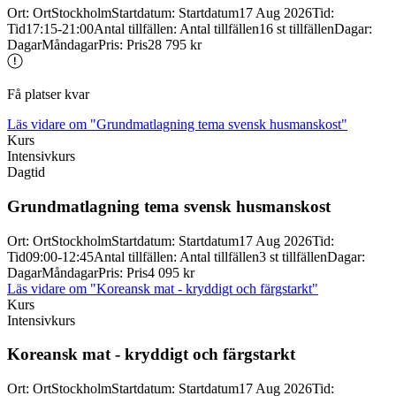
Ort
:
Ort
Stockholm
Startdatum
:
Startdatum
17 Aug 2026
Tid
:
Tid
17:15-21:00
Antal tillfällen
:
Antal tillfällen
16 st tillfällen
Dagar
:
Dagar
Måndagar
Pris
:
Pris
28 795 kr
Få platser kvar
Läs vidare
om "Grundmatlagning tema svensk husmanskost"
Kurs
Intensivkurs
Dagtid
Grundmatlagning tema svensk husmanskost
Ort
:
Ort
Stockholm
Startdatum
:
Startdatum
17 Aug 2026
Tid
:
Tid
09:00-12:45
Antal tillfällen
:
Antal tillfällen
3 st tillfällen
Dagar
:
Dagar
Måndagar
Pris
:
Pris
4 095 kr
Läs vidare
om "Koreansk mat - kryddigt och färgstarkt"
Kurs
Intensivkurs
Koreansk mat -
kryddigt och färgstarkt
Ort
:
Ort
Stockholm
Startdatum
:
Startdatum
17 Aug 2026
Tid
: