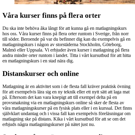
Våra kurser finns på flera orter
Du ska inte behöva åka långt för att kunna gå en matlagningskurs
hos oss. Våra kurser finns på flera orter runtom i Sverige, från norr
till söder. Beroende på var du befinner dig kan du exempelvis gå en
matlagningskurs i någon av storstäderna Stockholm, Göteborg,
Malmö eller Uppsala. Vi erbjuder även kurser i matlagning på flera
andra mindre orter runtom i landet. Titta i vårt kursutbud för att hitta
en matlagningskurs i en stad nära dig.
Distanskurser och online
Matlagning är en aktivitet som i de flesta fall kräver praktisk övning
för att exempelvis lära sig en ny teknik eller ett nytt sätt att laga mat
på. Eftersom det kan vara knepigt att till exempel delta på en
provsmakning via en matlagningskurs online så sker de flesta av
våra matlagningskurser på en fysisk plats eller i en kurssal. Det finns
självklart undantag och i vissa fall kan exempelvis föreläsningar om
matlagning ske på distans. Kika i vårt kursutbud för att se om det
erbjuds några matlagningskurser på nätet just nu.