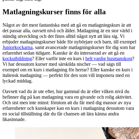
Matlagningskurser finns för alla
Något av det mest fantastiska med att gå en matlagningskurs är att
det passar alla, oavsett nivå och ålder. Matlagning är en stor värld i
ständig utveckling och det finns alltid något nytt att lära sig. Vi
erbjuder matlagningskurser både för nybörjare och barn, till exempel
Juniorkockarna
, samt avancerade matlagningskurser för dig som har
erfarenhet sedan tidigare. Kanske är du intresserad av att gå en
kockutbildning
? Eller varför inte en kurs i
helt vanlig husmanskost
?
Vi har dessutom kurser med särskilda nischer — vad sägs till
exempel om en kurs i matlagning för herrar? Eller kanske en kurs i
italiensk matlagning — perfekt för den som vill imponera med en
lyckad middag.
Oavsett vad du är ute efter, hur gammal du är eller vilken nivå du
befinner dig på kan matlagning vara en givande och rolig aktivitet.
Och sist men inte minst: förutom att du får med dig massor av nya
erfarenheter och kunskaper kan en kurs i matlagning dessutom vara
en social tillställning där du får chansen att lära känna andra
likasinnade.