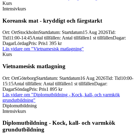
Kurs
Intensivkurs
Koreansk mat -
kryddigt och färgstarkt
Ort
:
Ort
Stockholm
Startdatum
:
Startdatum
15 Aug 2026
Tid
:
Tid
11:00-14:45
Antal tillfällen
:
Antal tillfällen
1 st tillfällen
Dagar
:
Dagar
Lördag
Pris
:
Pris
1 395 kr
Läs vidare
om "Vietnamesisk matlagning"
Kurs
Vietnamesisk matlagning
Ort
:
Ort
Göteborg
Startdatum
:
Startdatum
16 Aug 2026
Tid
:
Tid
10:00-
15:15
Antal tillfällen
:
Antal tillfällen
1 st tillfällen
Dagar
:
Dagar
Söndag
Pris
:
Pris
1 895 kr
Läs vidare
om "Diplomutbildning - Kock, kall- och varmkök
grundutbildning"
Diplomutbildning
Intensivkurs
Diplomutbildning -
Kock, kall-
och varmkök
grundutbildning