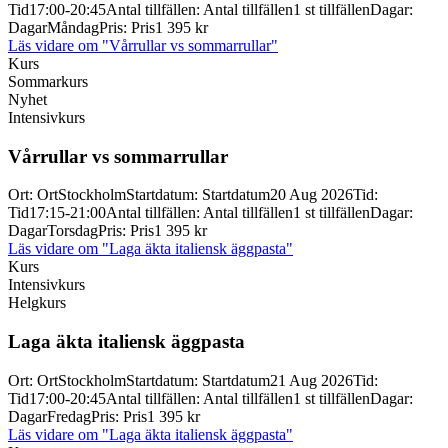
Tid
17:00-20:45
Antal tillfällen
:
Antal tillfällen
1 st tillfällen
Dagar
:
Dagar
Måndag
Pris
:
Pris
1 395 kr
Läs vidare
om "Vårrullar vs sommarrullar"
Kurs
Sommarkurs
Nyhet
Intensivkurs
Vårrullar vs sommarrullar
Ort
:
Ort
Stockholm
Startdatum
:
Startdatum
20 Aug 2026
Tid
:
Tid
17:15-21:00
Antal tillfällen
:
Antal tillfällen
1 st tillfällen
Dagar
:
Dagar
Torsdag
Pris
:
Pris
1 395 kr
Läs vidare
om "Laga äkta italiensk äggpasta"
Kurs
Intensivkurs
Helgkurs
Laga äkta italiensk äggpasta
Ort
:
Ort
Stockholm
Startdatum
:
Startdatum
21 Aug 2026
Tid
:
Tid
17:00-20:45
Antal tillfällen
:
Antal tillfällen
1 st tillfällen
Dagar
:
Dagar
Fredag
Pris
:
Pris
1 395 kr
Läs vidare
om "Laga äkta italiensk äggpasta"