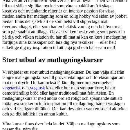
Alla vet att vi människor behöver äta för att leva — men vår relation
till mat skiljer sig lika mycket som våra smaklökar. Att skapa
kreativa och nytänkande rätter är en intensiv passion för vissa,
medan andra har matlagning som en rolig hobby vid sidan av jobbet.
Sedan finns det självklart de som helst vill slippa laga mat
överhuvudtaget, eller som har en hektisk vardag och behöver mat
som går snabbt att tillaga. Oavsett vilken beskrivning som passar in
på dig och vilken relation du har till mat så kan en kurs i matlagning
fördjupa dina kunskaper och lära dig nya tekniker — eller helt
enkelt ge dig ny inspiration till att laga god och hälsosam mat!
Stort utbud av matlagningskurser
Vi erbjuder ett stort utbud matlagningskurser. Du kan välja allt från
längre matlagningskurser till provsmakningar och föreläsningar om
mat och dryck. Du kan också få lära dig mer om exempelvis
vegetarisk
och
vegansk
kost eller hur man stoppar korv, bakar
oemotståndligt bröd eller lagar traditionell mat från Asien. En
matlagningskurs är med andra ord ett roligt och spännande sätt att
möta nya smaker och få inspiration till matlagning, både i vardagen
och vid festligare tillfällen. Det kan dessutom vara en social aktivitet
och ge dig inblick i en annan kultur.
Våra kurser finns över hela landet. Välj en matlagningskurs som
passar dig, nära dig.