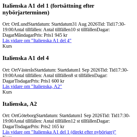
Italienska A1 del 1 (fortsättning efter
nybörjarterminen)
Ort
:
Ort
Lund
Startdatum
:
Startdatum
31 Aug 2026
Tid
:
Tid
17:30-
19:00
Antal tillfällen
:
Antal tillfällen
10 st tillfällen
Dagar
:
Dagar
Måndagar
Pris
:
Pris
1 945 kr
Läs vidare
om "Italienska A1 del 4"
Kurs
Italienska A1 del 4
Ort
:
Ort
Västerås
Startdatum
:
Startdatum
1 Sep 2026
Tid
:
Tid
17:30-
19:00
Antal tillfällen
:
Antal tillfällen
8 st tillfällen
Dagar
:
Dagar
Tisdagar
Pris
:
Pris
1 600 kr
Läs vidare
om "Italienska, A2"
Kurs
Italienska, A2
Ort
:
Ort
Göteborg
Startdatum
:
Startdatum
1 Sep 2026
Tid
:
Tid
17:30-
19:00
Antal tillfällen
:
Antal tillfällen
12 st tillfällen
Dagar
:
Dagar
Tisdagar
Pris
:
Pris
2 165 kr
Läs vidare
om "Italienska A1 del 1 (direkt efter nybörjare)"