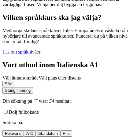
vardagliga fraser. Vi hjälper dig bygga en trygg bas.
Vilken språkkurs ska jag välja?
Medborgarskolans språkkurser följer Europarådets nivåskala från
nybörjare till avancerade språkkurser. Funderar du på vilken nivå
som är rätt för dig?
Läs om språknivåer
Vårt utbud inom Italienska A1
Välj ämnesområde
Välj plats eller distans
Sök
Stäng filtrering
Din sökning
på
""
visar
54
resultat
i
Dölj fullbokade
Sortera på
:
Relevans
A-Ö
Startdatum
Pris