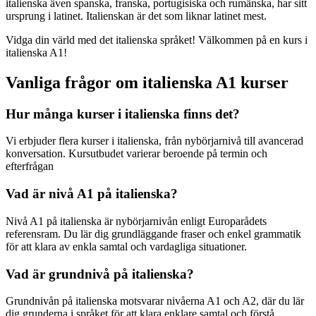
italienska även spanska, franska, portugisiska och rumänska, har sitt
ursprung i latinet. Italienskan är det som liknar latinet mest.
Vidga din värld med det italienska språket! Välkommen på en kurs i
italienska A1!
Vanliga frågor om italienska A1 kurser
Hur många kurser i italienska finns det?
Vi erbjuder flera kurser i italienska, från nybörjarnivå till avancerad
konversation. Kursutbudet varierar beroende på termin och
efterfrågan
Vad är nivå A1 på italienska?
Nivå A1 på italienska är nybörjarnivån enligt Europarådets
referensram. Du lär dig grundläggande fraser och enkel grammatik
för att klara av enkla samtal och vardagliga situationer.
Vad är grundnivå på italienska?
Grundnivån på italienska motsvarar nivåerna A1 och A2, där du lär
dig grunderna i språket för att klara enklare samtal och förstå