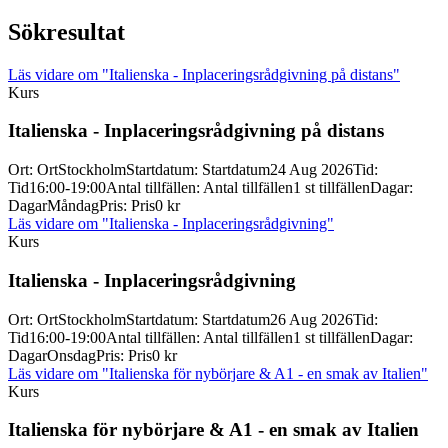
Sökresultat
Läs vidare
om "Italienska - Inplaceringsrådgivning på distans"
Kurs
Italienska -
Inplaceringsrådgivning på distans
Ort
:
Ort
Stockholm
Startdatum
:
Startdatum
24 Aug 2026
Tid
:
Tid
16:00-19:00
Antal tillfällen
:
Antal tillfällen
1 st tillfällen
Dagar
:
Dagar
Måndag
Pris
:
Pris
0 kr
Läs vidare
om "Italienska - Inplaceringsrådgivning"
Kurs
Italienska -
Inplaceringsrådgivning
Ort
:
Ort
Stockholm
Startdatum
:
Startdatum
26 Aug 2026
Tid
:
Tid
16:00-19:00
Antal tillfällen
:
Antal tillfällen
1 st tillfällen
Dagar
:
Dagar
Onsdag
Pris
:
Pris
0 kr
Läs vidare
om "Italienska för nybörjare & A1 - en smak av Italien"
Kurs
Italienska för nybörjare & A1 -
en smak av Italien