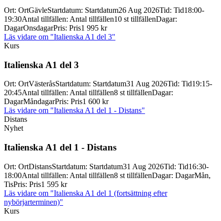
Ort
:
Ort
Gävle
Startdatum
:
Startdatum
26 Aug 2026
Tid
:
Tid
18:00-
19:30
Antal tillfällen
:
Antal tillfällen
10 st tillfällen
Dagar
:
Dagar
Onsdagar
Pris
:
Pris
1 995 kr
Läs vidare
om "Italienska A1 del 3"
Kurs
Italienska A1 del 3
Ort
:
Ort
Västerås
Startdatum
:
Startdatum
31 Aug 2026
Tid
:
Tid
19:15-
20:45
Antal tillfällen
:
Antal tillfällen
8 st tillfällen
Dagar
:
Dagar
Måndagar
Pris
:
Pris
1 600 kr
Läs vidare
om "Italienska A1 del 1 - Distans"
Distans
Nyhet
Italienska A1 del 1 -
Distans
Ort
:
Ort
Distans
Startdatum
:
Startdatum
31 Aug 2026
Tid
:
Tid
16:30-
18:00
Antal tillfällen
:
Antal tillfällen
8 st tillfällen
Dagar
:
Dagar
Mån,
Tis
Pris
:
Pris
1 595 kr
Läs vidare
om "Italienska A1 del 1 (fortsättning efter
nybörjarterminen)"
Kurs