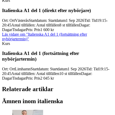
Kurs
Italienska A1 del 1 (direkt efter nybörjare)
Ort
:
Ort
Västerås
Startdatum
:
Startdatum
1 Sep 2026
Tid
:
Tid
19:15-
20:45
Antal tillfällen
:
Antal tillfällen
8 st tillfällen
Dagar
:
Dagar
Tisdagar
Pris
:
Pris
1 600 kr
Läs vidare
om "Italienska A1 del 1 (fortsättning efter
nybörjartermin)"
Kurs
Italienska A1 del 1 (fortsättning efter
nybörjartermin)
Ort
:
Ort
Limhamn
Startdatum
:
Startdatum
1 Sep 2026
Tid
:
Tid
19:15-
20:45
Antal tillfällen
:
Antal tillfällen
10 st tillfällen
Dagar
:
Dagar
Tisdagar
Pris
:
Pris
2 045 kr
Relaterade artiklar
Ämnen inom italienska