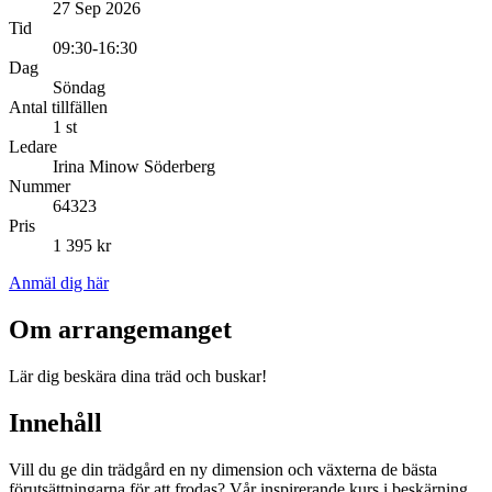
27 Sep 2026
Tid
09:30-16:30
Dag
Söndag
Antal tillfällen
1 st
Ledare
Irina Minow Söderberg
Nummer
64323
Pris
1 395 kr
Anmäl dig här
Om arrangemanget
Lär dig beskära dina träd och buskar!
Innehåll
Vill du ge din trädgård en ny dimension och växterna de bästa
förutsättningarna för att frodas? Vår inspirerande kurs i beskärning