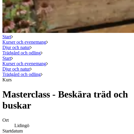
Start
Kurser och evenemang
Djur och natur
Trädgård och odling
Start
Kurser och evenemang
Djur och natur
Trädgård och odling
Kurs
Masterclass - Beskära träd och
buskar
Ort
Lidingö
Startdatum