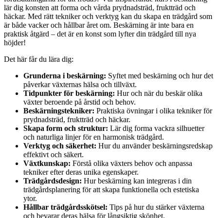
lär dig konsten att forma och vårda prydnadsträd, fruktträd och
häckar. Med rätt tekniker och verktyg kan du skapa en trädgård som
är både vacker och hållbar året om. Beskärning är inte bara en
praktisk åtgärd – det är en konst som lyfter din trädgård till nya
höjder!
Det här får du lära dig:
Grunderna i beskärning:
Syftet med beskärning och hur det
påverkar växternas hälsa och tillväxt.
Tidpunkter för beskärning:
Hur och när du beskär olika
växter beroende på årstid och behov.
Beskärningstekniker:
Praktiska övningar i olika tekniker för
prydnadsträd, fruktträd och häckar.
Skapa form och struktur:
Lär dig forma vackra silhuetter
och naturliga linjer för en harmonisk trädgård.
Verktyg och säkerhet:
Hur du använder beskärningsredskap
effektivt och säkert.
Växtkunskap:
Förstå olika växters behov och anpassa
tekniker efter deras unika egenskaper.
Trädgårdsdesign:
Hur beskärning kan integreras i din
trädgårdsplanering för att skapa funktionella och estetiska
ytor.
Hållbar trädgårdsskötsel:
Tips på hur du stärker växterna
och bevarar deras hälsa för långsiktig skönhet.