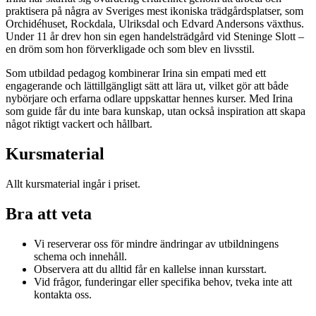
praktisera på några av Sveriges mest ikoniska trädgårdsplatser, som
Orchidéhuset, Rockdala, Ulriksdal och Edvard Andersons växthus.
Under 11 år drev hon sin egen handelsträdgård vid Steninge Slott –
en dröm som hon förverkligade och som blev en livsstil.
Som utbildad pedagog kombinerar Irina sin empati med ett
engagerande och lättillgängligt sätt att lära ut, vilket gör att både
nybörjare och erfarna odlare uppskattar hennes kurser. Med Irina
som guide får du inte bara kunskap, utan också inspiration att skapa
något riktigt vackert och hållbart.
Kursmaterial
Allt kursmaterial ingår i priset.
Bra att veta
Vi reserverar oss för mindre ändringar av utbildningens
schema och innehåll.
Observera att du alltid får en kallelse innan kursstart.
Vid frågor, funderingar eller specifika behov, tveka inte att
kontakta oss.