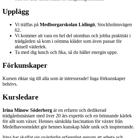
Upplägg
Vi träffas på
Medborgarskolan Lidingö
, Stockholmsvägen
62.
Vi kommer att vara en hel del utomhus och jobba praktiskt i
trädgården så kom i oömma kläder som även passar för
aktuell väderlek.
Ta med dig lunch och fika, så du håller energin uppe.
Förkunskaper
Kursen riktar sig till alla som är intresserade! Inga förkunskaper
behövs.
Kursledare
Irina Minow Söderberg
är en erfaren och dedikerad
trädgårdsmästare med över 20 års expertis och en brinnande kärlek
för allt som växer. Hennes särskilda fascination för växter från
Medelhavsområdet gör hennes kunskap både unik och inspirerande.
Irina har skaffat sig ovärderlig erfarenhet genom att arbeta och