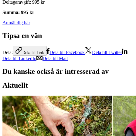
Deltagaravgift
:
995 kr
Summa
:
995 kr
Anmäl dig här
Tipsa en vän
Dela:
Dela till Facebook
Dela till Twitter
Dela till Link
Dela till LinkedIn
Dela till Mail
Du kanske också är intresserad av
Aktuellt