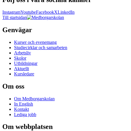
Instagram
Youtube
Facebook
X
LinkedIn
Till startsidan
Genvägar
Kurser och evenemang
Studiecirklar och samarbeten
Arbetsliv
Skolor
Utbildningar
Aktuellt
Kursledare
Om oss
Om Medborgarskolan
In English
Kontakt
Lediga jobb
Om webbplatsen