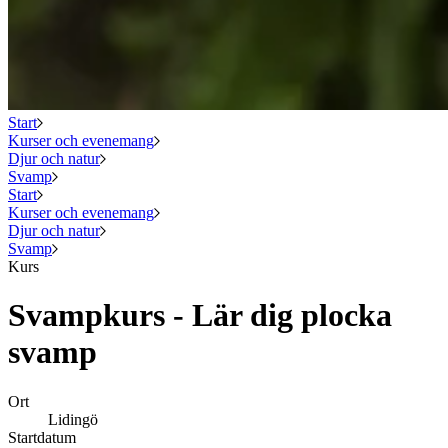
Start
Kurser och evenemang
Djur och natur
Svamp
Start
Kurser och evenemang
Djur och natur
Svamp
Kurs
Svampkurs - Lär dig plocka
svamp
Ort
Lidingö
Startdatum