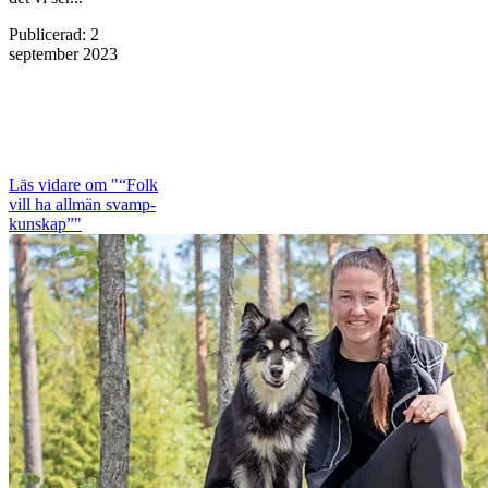
Publicerad
:
2
september 2023
Läs vidare
om "“Folk
vill ha allmän svamp­
kunskap”"