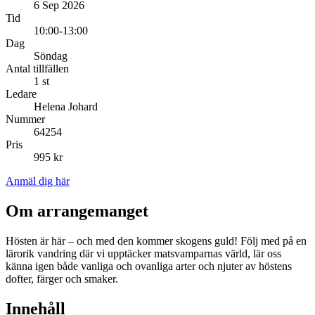
6 Sep 2026
Tid
10:00-13:00
Dag
Söndag
Antal tillfällen
1 st
Ledare
Helena Johard
Nummer
64254
Pris
995 kr
Anmäl dig här
Om arrangemanget
Hösten är här – och med den kommer skogens guld! Följ med på en
lärorik vandring där vi upptäcker matsvamparnas värld, lär oss
känna igen både vanliga och ovanliga arter och njuter av höstens
dofter, färger och smaker.
Innehåll