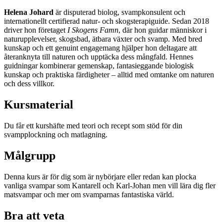
Helena Johard
är disputerad biolog, svampkonsulent och
internationellt certifierad natur- och skogsterapiguide. Sedan 2018
driver hon företaget
I Skogens Famn
, där hon guidar människor i
naturupplevelser, skogsbad, ätbara växter och svamp. Med bred
kunskap och ett genuint engagemang hjälper hon deltagare att
återanknyta till naturen och upptäcka dess mångfald. Hennes
guidningar kombinerar gemenskap, fantasieggande biologisk
kunskap och praktiska färdigheter – alltid med omtanke om naturen
och dess villkor.
Kursmaterial
Du får ett kurshäfte med teori och recept som stöd för din
svampplockning och matlagning.
Målgrupp
Denna kurs är för dig som är nybörjare eller redan kan plocka
vanliga svampar som Kantarell och Karl-Johan men vill lära dig fler
matsvampar och mer om svamparnas fantastiska värld.
Bra att veta