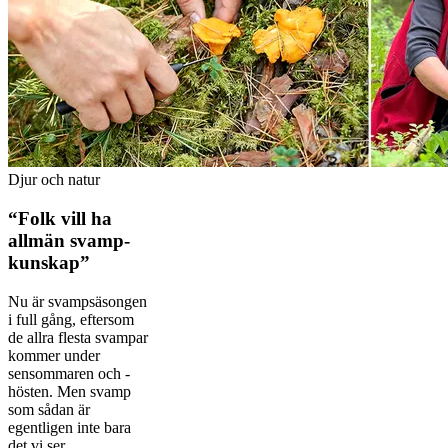
Djur och natur
“Folk vill ha
allmän svamp­
kunskap”
Nu är svampsäsongen
i full gång, efter­som
de allra ­flesta svampar
kommer under
sensommaren och ­
hösten. Men svamp
som sådan är
egentligen inte bara
det vi ser...