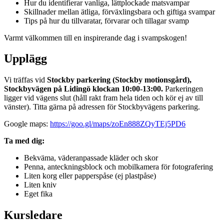
Hur du identifierar vanliga, lättplockade matsvampar
Skillnader mellan ätliga, förväxlingsbara och giftiga svampar
Tips på hur du tillvaratar, förvarar och tillagar svamp
Varmt välkommen till en inspirerande dag i svampskogen!
Upplägg
Vi träffas vid
Stockby parkering
(Stockby motionsgård),
Stockbyvägen på Lidingö klockan 10:00-13:00.
Parkeringen
ligger vid vägens slut (håll rakt fram hela tiden och kör ej av till
vänster). Titta gärna på adressen för Stockbyvägens parkering.
Google maps:
https://goo.gl/maps/zoEn888ZQyTEj5PD6
Ta med dig:
Bekväma, väderanpassade kläder och skor
Penna, anteckningsblock och mobilkamera för fotografering
Liten korg eller papperspåse (ej plastpåse)
Liten kniv
Eget fika
Kursledare