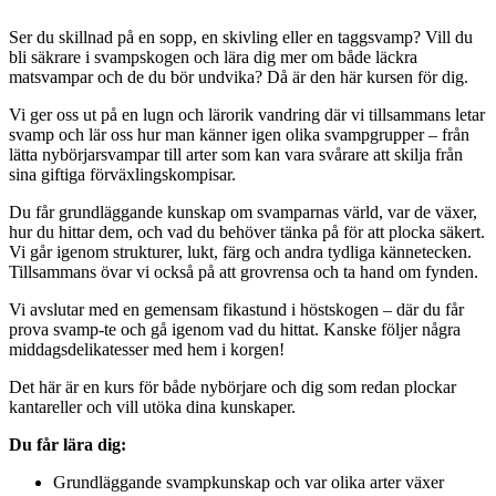
Ser du skillnad på en sopp, en skivling eller en taggsvamp? Vill du
bli säkrare i svampskogen och lära dig mer om både läckra
matsvampar och de du bör undvika? Då är den här kursen för dig.
Vi ger oss ut på en lugn och lärorik vandring där vi tillsammans letar
svamp och lär oss hur man känner igen olika svampgrupper – från
lätta nybörjarsvampar till arter som kan vara svårare att skilja från
sina giftiga förväxlingskompisar.
Du får grundläggande kunskap om svamparnas värld, var de växer,
hur du hittar dem, och vad du behöver tänka på för att plocka säkert.
Vi går igenom strukturer, lukt, färg och andra tydliga kännetecken.
Tillsammans övar vi också på att grovrensa och ta hand om fynden.
Vi avslutar med en gemensam fikastund i höstskogen – där du får
prova svamp-te och gå igenom vad du hittat. Kanske följer några
middagsdelikatesser med hem i korgen!
Det här är en kurs för både nybörjare och dig som redan plockar
kantareller och vill utöka dina kunskaper.
Du får lära dig:
Grundläggande svampkunskap och var olika arter växer