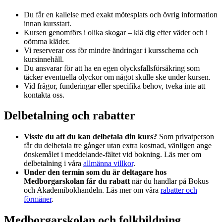
Du får en kallelse med exakt mötesplats och övrig information
innan kursstart.
Kursen genomförs i olika skogar – klä dig efter väder och i
oömma kläder.
Vi reserverar oss för mindre ändringar i kursschema och
kursinnehåll.
Du ansvarar för att ha en egen olycksfallsförsäkring som
täcker eventuella olyckor om något skulle ske under kursen.
Vid frågor, funderingar eller specifika behov, tveka inte att
kontakta oss.
Delbetalning och rabatter
Visste du att du kan delbetala din kurs?
Som privatperson
får du delbetala tre gånger utan extra kostnad, vänligen ange
önskemålet i meddelande-fältet vid bokning. Läs mer om
delbetalning i våra
allmänna villkor
.
Under den termin som du är deltagare hos
Medborgarskolan får du rabatt
när du handlar på Bokus
och Akademibokhandeln. Läs mer om våra
rabatter och
förmåner
.
Medborgarskolan och folkbildning