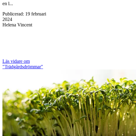
en l...
Publicerad
:
19 februari
2024
Helena Vincent
Läs vidare
om
"Trädgårdsdrömmar"