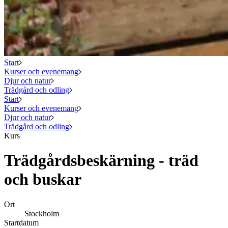
Start
Kurser och evenemang
Djur och natur
Trädgård och odling
Start
Kurser och evenemang
Djur och natur
Trädgård och odling
Kurs
Trädgårdsbeskärning - träd
och buskar
Ort
Stockholm
Startdatum