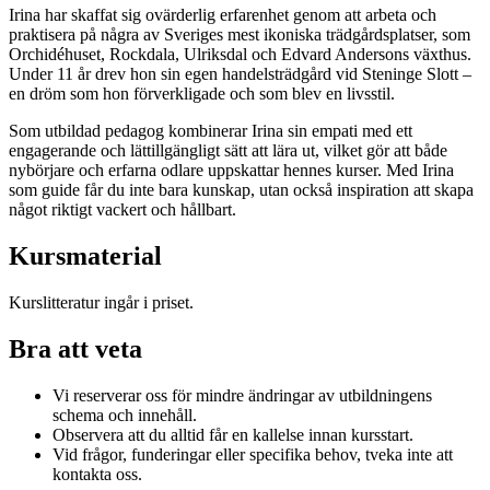
Irina har skaffat sig ovärderlig erfarenhet genom att arbeta och
praktisera på några av Sveriges mest ikoniska trädgårdsplatser, som
Orchidéhuset, Rockdala, Ulriksdal och Edvard Andersons växthus.
Under 11 år drev hon sin egen handelsträdgård vid Steninge Slott –
en dröm som hon förverkligade och som blev en livsstil.
Som utbildad pedagog kombinerar Irina sin empati med ett
engagerande och lättillgängligt sätt att lära ut, vilket gör att både
nybörjare och erfarna odlare uppskattar hennes kurser. Med Irina
som guide får du inte bara kunskap, utan också inspiration att skapa
något riktigt vackert och hållbart.
Kursmaterial
Kurslitteratur ingår i priset.
Bra att veta
Vi reserverar oss för mindre ändringar av utbildningens
schema och innehåll.
Observera att du alltid får en kallelse innan kursstart.
Vid frågor, funderingar eller specifika behov, tveka inte att
kontakta oss.