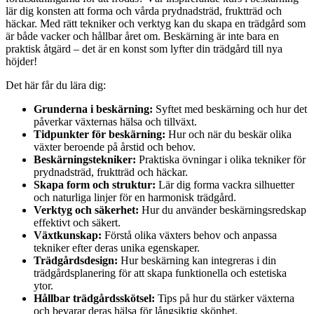
lär dig konsten att forma och vårda prydnadsträd, fruktträd och
häckar. Med rätt tekniker och verktyg kan du skapa en trädgård som
är både vacker och hållbar året om. Beskärning är inte bara en
praktisk åtgärd – det är en konst som lyfter din trädgård till nya
höjder!
Det här får du lära dig:
Grunderna i beskärning:
Syftet med beskärning och hur det
påverkar växternas hälsa och tillväxt.
Tidpunkter för beskärning:
Hur och när du beskär olika
växter beroende på årstid och behov.
Beskärningstekniker:
Praktiska övningar i olika tekniker för
prydnadsträd, fruktträd och häckar.
Skapa form och struktur:
Lär dig forma vackra silhuetter
och naturliga linjer för en harmonisk trädgård.
Verktyg och säkerhet:
Hur du använder beskärningsredskap
effektivt och säkert.
Växtkunskap:
Förstå olika växters behov och anpassa
tekniker efter deras unika egenskaper.
Trädgårdsdesign:
Hur beskärning kan integreras i din
trädgårdsplanering för att skapa funktionella och estetiska
ytor.
Hållbar trädgårdsskötsel:
Tips på hur du stärker växterna
och bevarar deras hälsa för långsiktig skönhet.