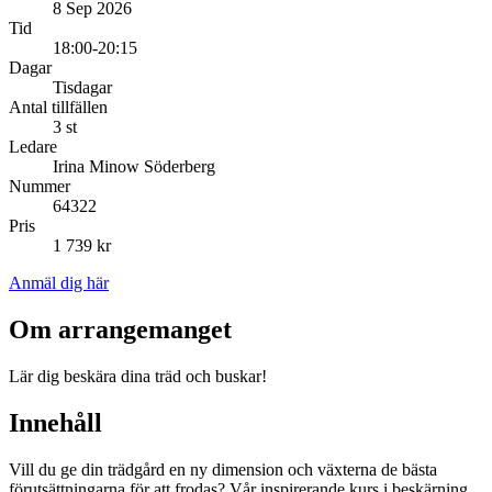
8 Sep 2026
Tid
18:00-20:15
Dagar
Tisdagar
Antal tillfällen
3 st
Ledare
Irina Minow Söderberg
Nummer
64322
Pris
1 739 kr
Anmäl dig här
Om arrangemanget
Lär dig beskära dina träd och buskar!
Innehåll
Vill du ge din trädgård en ny dimension och växterna de bästa
förutsättningarna för att frodas? Vår inspirerande kurs i beskärning