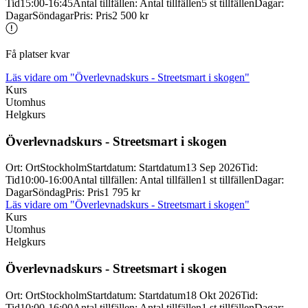
Tid
15:00-16:45
Antal tillfällen
:
Antal tillfällen
5 st tillfällen
Dagar
:
Dagar
Söndagar
Pris
:
Pris
2 500 kr
Få platser kvar
Läs vidare
om "Överlevnadskurs - Streetsmart i skogen"
Kurs
Utomhus
Helgkurs
Överlevnadskurs -
Streetsmart i skogen
Ort
:
Ort
Stockholm
Startdatum
:
Startdatum
13 Sep 2026
Tid
:
Tid
10:00-16:00
Antal tillfällen
:
Antal tillfällen
1 st tillfällen
Dagar
:
Dagar
Söndag
Pris
:
Pris
1 795 kr
Läs vidare
om "Överlevnadskurs - Streetsmart i skogen"
Kurs
Utomhus
Helgkurs
Överlevnadskurs -
Streetsmart i skogen
Ort
:
Ort
Stockholm
Startdatum
:
Startdatum
18 Okt 2026
Tid
:
Tid
10:00-16:00
Antal tillfällen
:
Antal tillfällen
1 st tillfällen
Dagar
: