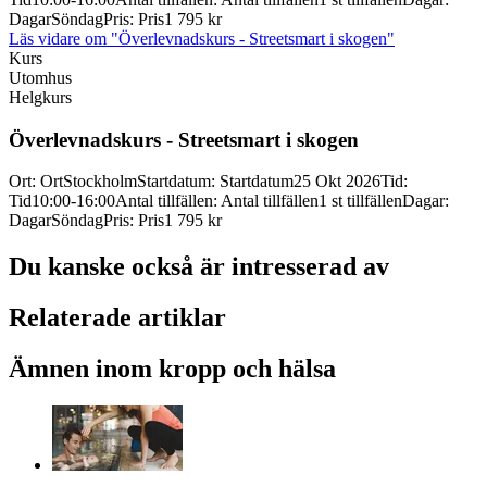
Dagar
Söndag
Pris
:
Pris
1 795 kr
Läs vidare
om "Överlevnadskurs - Streetsmart i skogen"
Kurs
Utomhus
Helgkurs
Överlevnadskurs -
Streetsmart i skogen
Ort
:
Ort
Stockholm
Startdatum
:
Startdatum
25 Okt 2026
Tid
:
Tid
10:00-16:00
Antal tillfällen
:
Antal tillfällen
1 st tillfällen
Dagar
:
Dagar
Söndag
Pris
:
Pris
1 795 kr
Du kanske också är intresserad av
Relaterade artiklar
Ämnen inom kropp och hälsa