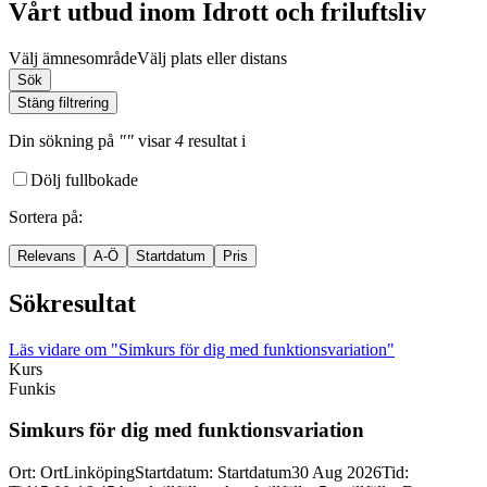
Vårt utbud inom Idrott och friluftsliv
Välj ämnesområde
Välj plats eller distans
Sök
Stäng filtrering
Din sökning
på
""
visar
4
resultat
i
Dölj fullbokade
Sortera på
:
Relevans
A-Ö
Startdatum
Pris
Sökresultat
Läs vidare
om "Simkurs för dig med funktionsvariation"
Kurs
Funkis
Simkurs för dig med funktionsvariation
Ort
:
Ort
Linköping
Startdatum
:
Startdatum
30 Aug 2026
Tid
: