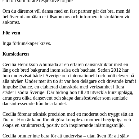
sin roll som förare respektive följare
Om du däremot vill dansa med en fast partner går det bra, men då
behöver ni anmälan er tillsammans och informera instruktören vid
ankomst.
För vem
Inga förkunskaper krävs.
Kursledaren
Cecilia Henrikson Ahumada är en erfaren dansinstruktör med en
lång och bred bakgrund inom salsa och bachata. Sedan 2012 har
hon undervisat både i Sverige och internationellt och mött elever på
alla nivåer. Under mer än tio år var hon delägare och drivande kraft i
Impulse Dance, en etablerad dansskola med verksamhet i flera
städer i södra Sverige. Där bidrog hon till att utveckla kursupplägg,
arrangera olika dansevent och skapa dansfestivaler som samlade
dansintresserade från hela landet.
Cecilia förenar teknisk precision med ett modernt och tryggt sätt att
lära ut. Hon är känd för att göra komplexa moment begripliga och
skapa en strukturerad, positiv och inspirerande inlärningsmiljö.
Cecilia brinner inte bara för att undervisa – utan även för att själv