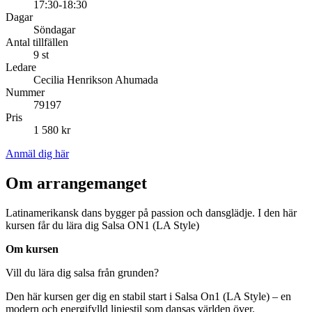
17:30-18:30
Dagar
Söndagar
Antal tillfällen
9 st
Ledare
Cecilia Henrikson Ahumada
Nummer
79197
Pris
1 580 kr
Anmäl dig här
Om arrangemanget
Latinamerikansk dans bygger på passion och dansglädje. I den här
kursen får du lära dig Salsa ON1 (LA Style)
Om kursen
Vill du lära dig salsa från grunden?
Den här kursen ger dig en stabil start i Salsa On1 (LA Style) – en
modern och energifylld linjestil som dansas världen över.