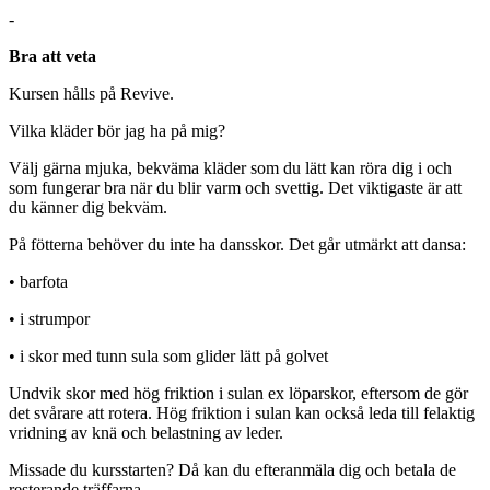
-
Bra att veta
Kursen hålls på Revive.
Vilka kläder bör jag ha på mig?
Välj gärna mjuka, bekväma kläder som du lätt kan röra dig i och
som fungerar bra när du blir varm och svettig. Det viktigaste är att
du känner dig bekväm.
På fötterna behöver du inte ha dansskor. Det går utmärkt att dansa:
• barfota
• i strumpor
• i skor med tunn sula som glider lätt på golvet
Undvik skor med hög friktion i sulan ex löparskor, eftersom de gör
det svårare att rotera. Hög friktion i sulan kan också leda till felaktig
vridning av knä och belastning av leder.
Missade du kursstarten? Då kan du efteranmäla dig och betala de
resterande träffarna.