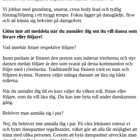
Vi jobbar med grundsteg, snurrar, cross body lead och tydlig
förning/följning i ett tryggt tempo. Fokus ligger på dansglädje, flow
och att känna sig bekväm på dansgolvet.
Glöm inte att meddela när du anmäler dig om du vill dansa som
förare eller följare!
Vad innebär förare respektive följare?
Inom pardans är föraren den person som initierar rörelserna och styr
dansen medan följare är den som svarar på dessa kommandon och
följer med i rörelserna. Traditionellt har föraren varit en man och
följaren kvinna. Numera väljer många dansare att lära sig båda
rollerna.
När du anmäler dig till en kurs väljer du vilken roll, förare eller
följare, som du vill lära dig. Du kan inte byta roll under danskursens
gång.
Behöver man anmäla sig i par?
Nej, du behöver inte anmäla dig i par. På våra lektioner roterar vi
och byter danspartner regelbundet, vilket gör att alla får möjlighet att
träna med olika personer. Genom att byta danspartner utvecklar man