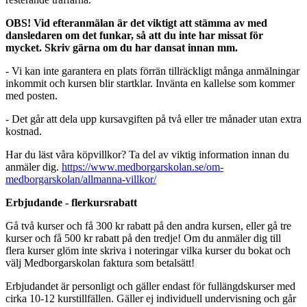
OBS! Vid efteranmälan är det viktigt att stämma av med
dansledaren om det funkar, så att du inte har missat för
mycket. Skriv gärna om du har dansat innan mm.
- Vi kan inte garantera en plats förrän tillräckligt många anmälningar
inkommit och kursen blir startklar. Invänta en kallelse som kommer
med posten.
- Det går att dela upp kursavgiften på två eller tre månader utan extra
kostnad.
Har du läst våra köpvillkor? Ta del av viktig information innan du
anmäler dig.
https://www.medborgarskolan.se/om-
medborgarskolan/allmanna-villkor/
Erbjudande - flerkursrabatt
Gå två kurser och få 300 kr rabatt på den andra kursen, eller gå tre
kurser och få 500 kr rabatt på den tredje! Om du anmäler dig till
flera kurser glöm inte skriva i noteringar vilka kurser du bokat och
välj Medborgarskolan faktura som betalsätt!
Erbjudandet är personligt och gäller endast för fullängdskurser med
cirka 10-12 kurstillfällen. Gäller ej individuell undervisning och går