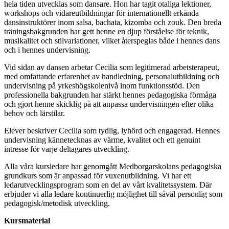
hela tiden utvecklas som dansare. Hon har tagit otaliga lektioner,
workshops och vidareutbildningar för internationellt erkända
dansinstruktörer inom salsa, bachata, kizomba och zouk. Den breda
träningsbakgrunden har gett henne en djup förståelse för teknik,
musikalitet och stilvariationer, vilket återspeglas både i hennes dans
och i hennes undervisning.
Vid sidan av dansen arbetar Cecilia som legitimerad arbetsterapeut,
med omfattande erfarenhet av handledning, personalutbildning och
undervisning på yrkeshögskolenivå inom funktionsstöd. Den
professionella bakgrunden har stärkt hennes pedagogiska förmåga
och gjort henne skicklig på att anpassa undervisningen efter olika
behov och lärstilar.
Elever beskriver Cecilia som tydlig, lyhörd och engagerad. Hennes
undervisning kännetecknas av värme, kvalitet och ett genuint
intresse för varje deltagares utveckling.
Alla våra kursledare har genomgått Medborgarskolans pedagogiska
grundkurs som är anpassad för vuxenutbildning. Vi har ett
ledarutvecklingsprogram som en del av vårt kvalitetssystem. Där
erbjuder vi alla ledare kontinuerlig möjlighet till såväl personlig som
pedagogisk/metodisk utveckling.
Kursmaterial