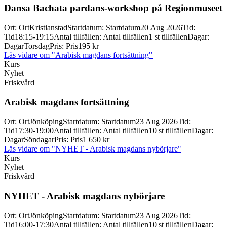
Dansa Bachata pardans-
workshop på Regionmuseet
Ort
:
Ort
Kristianstad
Startdatum
:
Startdatum
20 Aug 2026
Tid
:
Tid
18:15-19:15
Antal tillfällen
:
Antal tillfällen
1 st tillfällen
Dagar
:
Dagar
Torsdag
Pris
:
Pris
195 kr
Läs vidare
om "Arabisk magdans fortsättning"
Kurs
Nyhet
Friskvård
Arabisk magdans fortsättning
Ort
:
Ort
Jönköping
Startdatum
:
Startdatum
23 Aug 2026
Tid
:
Tid
17:30-19:00
Antal tillfällen
:
Antal tillfällen
10 st tillfällen
Dagar
:
Dagar
Söndagar
Pris
:
Pris
1 650 kr
Läs vidare
om "NYHET - Arabisk magdans nybörjare"
Kurs
Nyhet
Friskvård
NYHET -
Arabisk magdans nybörjare
Ort
:
Ort
Jönköping
Startdatum
:
Startdatum
23 Aug 2026
Tid
:
Tid
16:00-17:30
Antal tillfällen
:
Antal tillfällen
10 st tillfällen
Dagar
: