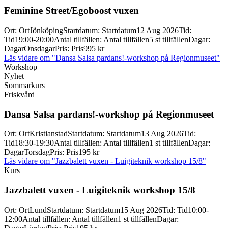
Feminine Street/
Egoboost vuxen
Ort
:
Ort
Jönköping
Startdatum
:
Startdatum
12 Aug 2026
Tid
:
Tid
19:00-20:00
Antal tillfällen
:
Antal tillfällen
5 st tillfällen
Dagar
:
Dagar
Onsdagar
Pris
:
Pris
995 kr
Läs vidare
om "Dansa Salsa pardans!-workshop på Regionmuseet"
Workshop
Nyhet
Sommarkurs
Friskvård
Dansa Salsa pardans!-
workshop på Regionmuseet
Ort
:
Ort
Kristianstad
Startdatum
:
Startdatum
13 Aug 2026
Tid
:
Tid
18:30-19:30
Antal tillfällen
:
Antal tillfällen
1 st tillfällen
Dagar
:
Dagar
Torsdag
Pris
:
Pris
195 kr
Läs vidare
om "Jazzbalett vuxen - Luigiteknik workshop 15/8"
Kurs
Jazzbalett vuxen -
Luigiteknik workshop 15/
8
Ort
:
Ort
Lund
Startdatum
:
Startdatum
15 Aug 2026
Tid
:
Tid
10:00-
12:00
Antal tillfällen
:
Antal tillfällen
1 st tillfällen
Dagar
: