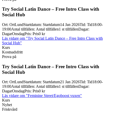
Try Social Latin Dance – Free Intro Class with
Social Hub
Ort
:
Ort
Lund
Startdatum
:
Startdatum
14 Jan 2026
Tid
:
Tid
18:00-
19:00
Antal tillfällen
:
Antal tillfällen
1 st tillfällen
Dagar
:
Dagar
Onsdag
Pris
:
Pris
0 kr
Läs vidare
om "Try Social Latin Dance – Free Intro Class with
Social Hub"
Kurs
Kostnadsfritt
Prova på
Try Social Latin Dance – Free Intro Class with
Social Hub
Ort
:
Ort
Lund
Startdatum
:
Startdatum
21 Jan 2026
Tid
:
Tid
18:00-
19:00
Antal tillfällen
:
Antal tillfällen
1 st tillfällen
Dagar
:
Dagar
Onsdag
Pris
:
Pris
0 kr
Läs vidare
om "Feminine Street/Egoboost vuxen"
Kurs
Nyhet
Friskvård