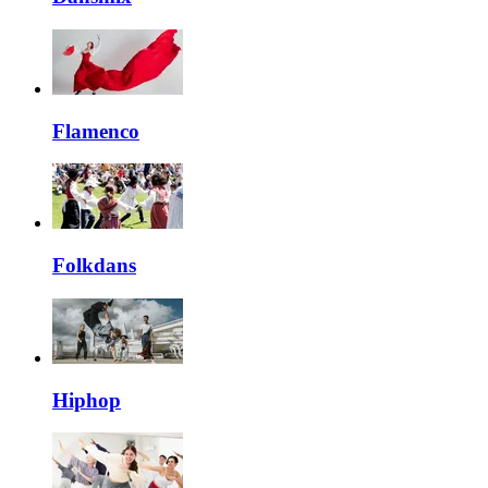
Flamenco
Folkdans
Hiphop