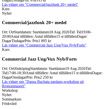
Dagar
Lördag
Pris
:
Pris
195 kr
Läs vidare
om "Commercial/jazzfunk 20+ medel"
Kurs
Nyhet
Commercial/
jazzfunk 20+ medel
Ort
:
Ort
Startdatum
:
Startdatum
18 Aug 2026
Tid
:
Tid
19:00-
20:00
Antal tillfällen
:
Antal tillfällen
15 st tillfällen
Dagar
:
Dagar
Tisdagar
Pris
:
Pris
1 895 kr
Läs vidare
om "Commercial Jazz Ung/Vux Nyb/Forts"
Kurs
Commercial Jazz Ung/
Vux Nyb/
Forts
Ort
:
Ort
Jönköping
Startdatum
:
Startdatum
19 Aug 2026
Tid
:
Tid
17:00-18:30
Antal tillfällen
:
Antal tillfällen
15 st tillfällen
Dagar
:
Dagar
Onsdagar
Pris
:
Pris
2 250 kr
Läs vidare
om "Dansa Bachata pardans-workshop på
Regionmuseet"
Workshop
Nyhet
Sommarkurs
Friskvård