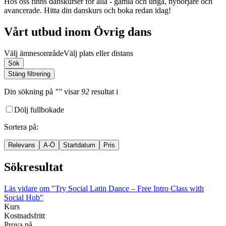
Hos oss finns danskurser för alla - gamla och unga, nybörjare och
avancerade. Hitta din danskurs och boka redan idag!
Vårt utbud inom Övrig dans
Välj ämnesområde
Välj plats eller distans
Sök
Stäng filtrering
Din sökning
på
""
visar
92
resultat
i
Dölj fullbokade
Sortera på
:
Relevans
A-Ö
Startdatum
Pris
Sökresultat
Läs vidare
om "Try Social Latin Dance – Free Intro Class with
Social Hub"
Kurs
Kostnadsfritt
Prova på