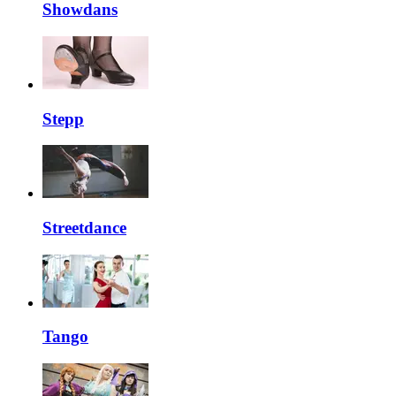
Showdans
Stepp
Streetdance
Tango