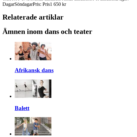
Dagar
Söndagar
Pris
:
Pris
1 650 kr
Relaterade artiklar
Ämnen inom dans och teater
Afrikansk dans
Balett