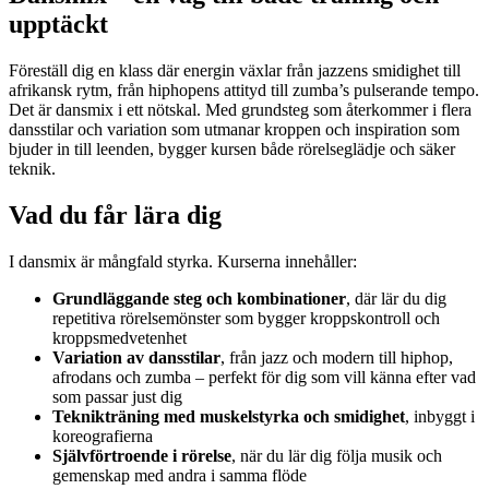
upptäckt
Föreställ dig en klass där energin växlar från jazzens smidighet till
afrikansk rytm, från hiphopens attityd till zumba’s pulserande tempo.
Det är dansmix i ett nötskal. Med grundsteg som återkommer i flera
dansstilar och variation som utmanar kroppen och inspiration som
bjuder in till leenden, bygger kursen både rörelseglädje och säker
teknik.
Vad du får lära dig
I dansmix är mångfald styrka. Kurserna innehåller:
Grundläggande steg och kombinationer
, där lär du dig
repetitiva rörelsemönster som bygger kroppskontroll och
kroppsmedvetenhet
Variation av dansstilar
, från jazz och modern till hiphop,
afrodans och zumba – perfekt för dig som vill känna efter vad
som passar just dig
Teknikträning med muskelstyrka och smidighet
, inbyggt i
koreografierna
Självförtroende i rörelse
, när du lär dig följa musik och
gemenskap med andra i samma flöde