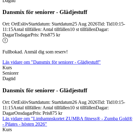
Dagtid
Dansmix för seniorer -
Glädjestuff
Ort
:
Ort
Eslöv
Startdatum
:
Startdatum
25 Aug 2026
Tid
:
Tid
10:15-
11:15
Antal tillfällen
:
Antal tillfällen
10 st tillfällen
Dagar
:
Dagar
Tisdagar
Pris
:
Pris
875 kr
Fullbokad. Anmäl dig som reserv!
Läs vidare
om "Dansmix för seniorer - Glädjestuff"
Kurs
Seniorer
Dagtid
Dansmix för seniorer -
Glädjestuff
Ort
:
Ort
Eslöv
Startdatum
:
Startdatum
26 Aug 2026
Tid
:
Tid
10:15-
11:15
Antal tillfällen
:
Antal tillfällen
10 st tillfällen
Dagar
:
Dagar
Onsdagar
Pris
:
Pris
875 kr
Läs vidare
om "Limhamnskortet ZUMBA fitness® - Zumba Gold®
- Pilates - hösten 2026"
Kurs