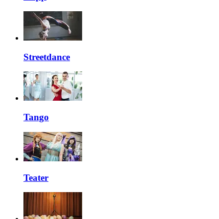
Streetdance
Tango
Teater