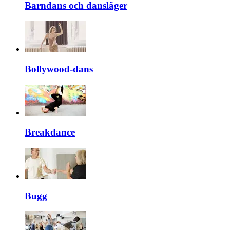
Barndans och dansläger
Bollywood-dans
Breakdance
Bugg