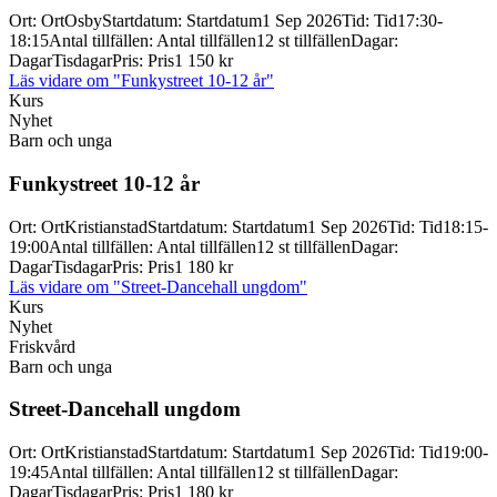
Ort
:
Ort
Osby
Startdatum
:
Startdatum
1 Sep 2026
Tid
:
Tid
17:30-
18:15
Antal tillfällen
:
Antal tillfällen
12 st tillfällen
Dagar
:
Dagar
Tisdagar
Pris
:
Pris
1 150 kr
Läs vidare
om "Funkystreet 10-12 år"
Kurs
Nyhet
Barn och unga
Funkystreet 10-
12 år
Ort
:
Ort
Kristianstad
Startdatum
:
Startdatum
1 Sep 2026
Tid
:
Tid
18:15-
19:00
Antal tillfällen
:
Antal tillfällen
12 st tillfällen
Dagar
:
Dagar
Tisdagar
Pris
:
Pris
1 180 kr
Läs vidare
om "Street-Dancehall ungdom"
Kurs
Nyhet
Friskvård
Barn och unga
Street-
Dancehall ungdom
Ort
:
Ort
Kristianstad
Startdatum
:
Startdatum
1 Sep 2026
Tid
:
Tid
19:00-
19:45
Antal tillfällen
:
Antal tillfällen
12 st tillfällen
Dagar
:
Dagar
Tisdagar
Pris
:
Pris
1 180 kr