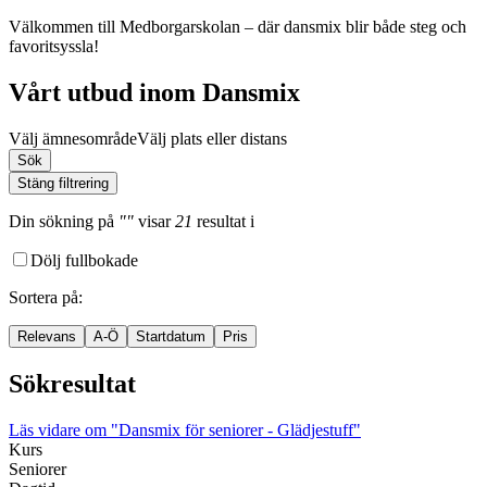
Välkommen till Medborgarskolan – där dansmix blir både steg och
favoritsyssla!
Vårt utbud inom Dansmix
Välj ämnesområde
Välj plats eller distans
Sök
Stäng filtrering
Din sökning
på
""
visar
21
resultat
i
Dölj fullbokade
Sortera på
:
Relevans
A-Ö
Startdatum
Pris
Sökresultat
Läs vidare
om "Dansmix för seniorer - Glädjestuff"
Kurs
Seniorer