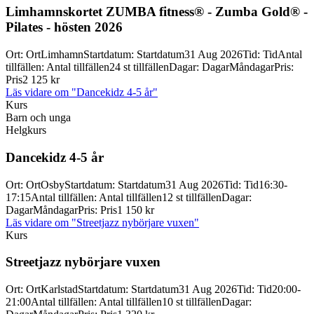
Limhamnskortet ZUMBA fitness® -
Zumba Gold® -
Pilates -
hösten 2026
Ort
:
Ort
Limhamn
Startdatum
:
Startdatum
31 Aug 2026
Tid
:
Tid
Antal
tillfällen
:
Antal tillfällen
24 st tillfällen
Dagar
:
Dagar
Måndagar
Pris
:
Pris
2 125 kr
Läs vidare
om "Dancekidz 4-5 år"
Kurs
Barn och unga
Helgkurs
Dancekidz 4-
5 år
Ort
:
Ort
Osby
Startdatum
:
Startdatum
31 Aug 2026
Tid
:
Tid
16:30-
17:15
Antal tillfällen
:
Antal tillfällen
12 st tillfällen
Dagar
:
Dagar
Måndagar
Pris
:
Pris
1 150 kr
Läs vidare
om "Streetjazz nybörjare vuxen"
Kurs
Streetjazz nybörjare vuxen
Ort
:
Ort
Karlstad
Startdatum
:
Startdatum
31 Aug 2026
Tid
:
Tid
20:00-
21:00
Antal tillfällen
:
Antal tillfällen
10 st tillfällen
Dagar
: