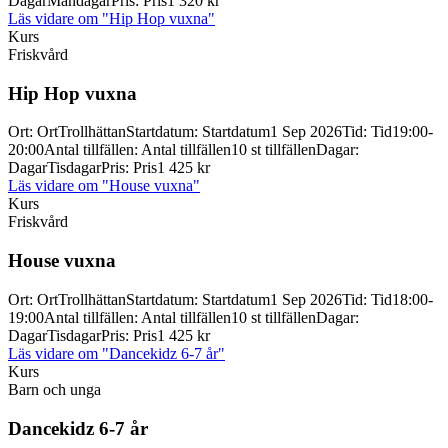
Dagar
Måndagar
Pris
:
Pris
1 320 kr
Läs vidare
om "Hip Hop vuxna"
Kurs
Friskvård
Hip Hop vuxna
Ort
:
Ort
Trollhättan
Startdatum
:
Startdatum
1 Sep 2026
Tid
:
Tid
19:00-
20:00
Antal tillfällen
:
Antal tillfällen
10 st tillfällen
Dagar
:
Dagar
Tisdagar
Pris
:
Pris
1 425 kr
Läs vidare
om "House vuxna"
Kurs
Friskvård
House vuxna
Ort
:
Ort
Trollhättan
Startdatum
:
Startdatum
1 Sep 2026
Tid
:
Tid
18:00-
19:00
Antal tillfällen
:
Antal tillfällen
10 st tillfällen
Dagar
:
Dagar
Tisdagar
Pris
:
Pris
1 425 kr
Läs vidare
om "Dancekidz 6-7 år"
Kurs
Barn och unga
Dancekidz 6-
7 år