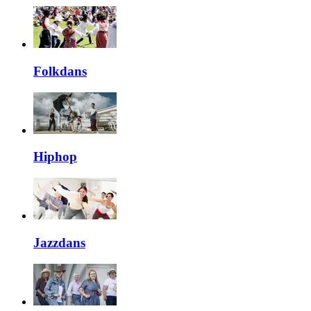
Folkdans
Hiphop
Jazzdans