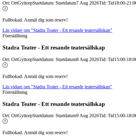
Ort
:
Ort
Gyttorp
Startdatum
:
Startdatum
7 Aug 2026
Tid
:
Tid
18:00-21:0
Fullbokad. Anmäl dig som reserv!
Läs vidare
om "Stadra Teater - Ett resande teatersällskap"
Föreställning
Stadra Teater -
Ett resande teatersällskap
Ort
:
Ort
Gyttorp
Startdatum
:
Startdatum
8 Aug 2026
Tid
:
Tid
15:00-18:0
Fullbokad. Anmäl dig som reserv!
Läs vidare
om "Stadra Teater - Ett resande teatersällskap"
Föreställning
Stadra Teater -
Ett resande teatersällskap
Ort
:
Ort
Gyttorp
Startdatum
:
Startdatum
9 Aug 2026
Tid
:
Tid
15:00-18:0
Fullbokad. Anmäl dig som reserv!