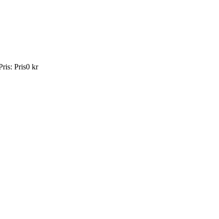
Pris
:
Pris
0 kr