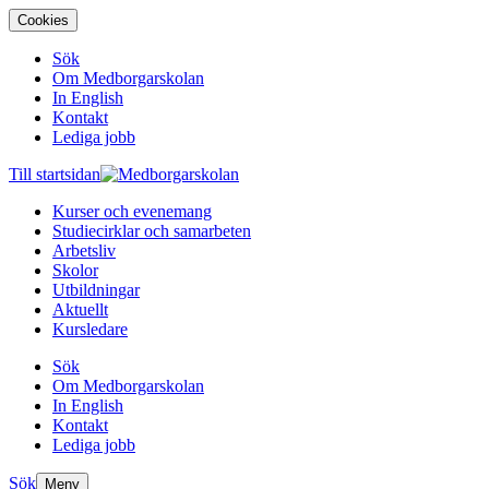
Cookies
Sök
Om Medborgarskolan
In English
Kontakt
Lediga jobb
Till startsidan
Kurser och evenemang
Studiecirklar och samarbeten
Arbetsliv
Skolor
Utbildningar
Aktuellt
Kursledare
Sök
Om Medborgarskolan
In English
Kontakt
Lediga jobb
Sök
Meny