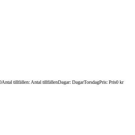
0
Antal tillfällen
:
Antal tillfällen
Dagar
:
Dagar
Torsdag
Pris
:
Pris
0 kr