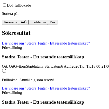
Dölj fullbokade
Sortera på
:
Relevans
A-Ö
Startdatum
Pris
Sökresultat
Läs vidare
om "Stadra Teater - Ett resande teatersällskap"
Föreställning
Stadra Teater -
Ett resande teatersällskap
Ort
:
Ort
Gyttorp
Startdatum
:
Startdatum
6 Aug 2026
Tid
:
Tid
18:00-21:0
Fullbokad. Anmäl dig som reserv!
Läs vidare
om "Stadra Teater - Ett resande teatersällskap"
Föreställning
Stadra Teater -
Ett resande teatersällskap