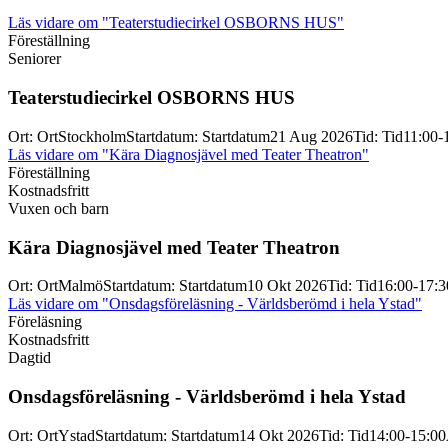
Läs vidare
om "Teaterstudiecirkel OSBORNS HUS"
Föreställning
Seniorer
Teaterstudiecirkel OSBORNS HUS
Ort
:
Ort
Stockholm
Startdatum
:
Startdatum
21 Aug 2026
Tid
:
Tid
11:00-
Läs vidare
om "Kära Diagnosjävel med Teater Theatron"
Föreställning
Kostnadsfritt
Vuxen och barn
Kära Diagnosjävel med Teater Theatron
Ort
:
Ort
Malmö
Startdatum
:
Startdatum
10 Okt 2026
Tid
:
Tid
16:00-17:3
Läs vidare
om "Onsdagsföreläsning - Världsberömd i hela Ystad"
Föreläsning
Kostnadsfritt
Dagtid
Onsdagsföreläsning -
Världsberömd i hela Ystad
Ort
:
Ort
Ystad
Startdatum
:
Startdatum
14 Okt 2026
Tid
:
Tid
14:00-15:00