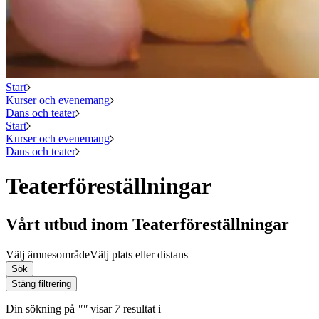
Start
Kurser och evenemang
Dans och teater
Start
Kurser och evenemang
Dans och teater
Teaterföreställningar
Vårt utbud inom Teaterföreställningar
Välj ämnesområde
Välj plats eller distans
Sök
Stäng filtrering
Din sökning
på
""
visar
7
resultat
i