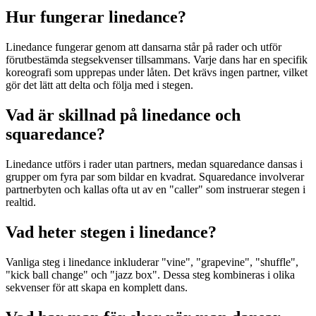
Hur fungerar linedance?
Linedance fungerar genom att dansarna står på rader och utför
förutbestämda stegsekvenser tillsammans. Varje dans har en specifik
koreografi som upprepas under låten. Det krävs ingen partner, vilket
gör det lätt att delta och följa med i stegen.
Vad är skillnad på linedance och
squaredance?
Linedance utförs i rader utan partners, medan squaredance dansas i
grupper om fyra par som bildar en kvadrat. Squaredance involverar
partnerbyten och kallas ofta ut av en "caller" som instruerar stegen i
realtid.
Vad heter stegen i linedance?
Vanliga steg i linedance inkluderar "vine", "grapevine", "shuffle",
"kick ball change" och "jazz box". Dessa steg kombineras i olika
sekvenser för att skapa en komplett dans.