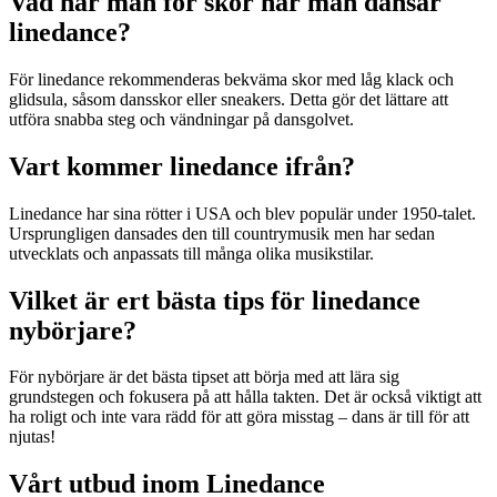
Vad har man för skor när man dansar
linedance?
För linedance rekommenderas bekväma skor med låg klack och
glidsula, såsom dansskor eller sneakers. Detta gör det lättare att
utföra snabba steg och vändningar på dansgolvet.
Vart kommer linedance ifrån?
Linedance har sina rötter i USA och blev populär under 1950-talet.
Ursprungligen dansades den till countrymusik men har sedan
utvecklats och anpassats till många olika musikstilar.
Vilket är ert bästa tips för linedance
nybörjare?
För nybörjare är det bästa tipset att börja med att lära sig
grundstegen och fokusera på att hålla takten. Det är också viktigt att
ha roligt och inte vara rädd för att göra misstag – dans är till för att
njutas!
Vårt utbud inom Linedance