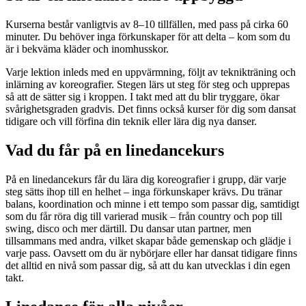
Kurserna består vanligtvis av 8–10 tillfällen, med pass på cirka 60
minuter. Du behöver inga förkunskaper för att delta – kom som du
är i bekväma kläder och inomhusskor.
Varje lektion inleds med en uppvärmning, följt av teknikträning och
inlärning av koreografier. Stegen lärs ut steg för steg och upprepas
så att de sätter sig i kroppen. I takt med att du blir tryggare, ökar
svårighetsgraden gradvis. Det finns också kurser för dig som dansat
tidigare och vill förfina din teknik eller lära dig nya danser.
Vad du får på en linedancekurs
På en linedancekurs får du lära dig koreografier i grupp, där varje
steg sätts ihop till en helhet – inga förkunskaper krävs. Du tränar
balans, koordination och minne i ett tempo som passar dig, samtidigt
som du får röra dig till varierad musik – från country och pop till
swing, disco och mer därtill. Du dansar utan partner, men
tillsammans med andra, vilket skapar både gemenskap och glädje i
varje pass. Oavsett om du är nybörjare eller har dansat tidigare finns
det alltid en nivå som passar dig, så att du kan utvecklas i din egen
takt.