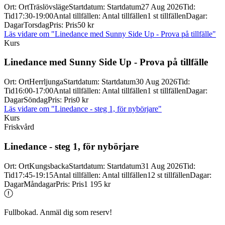
Ort
:
Ort
Träslövsläge
Startdatum
:
Startdatum
27 Aug 2026
Tid
:
Tid
17:30-19:00
Antal tillfällen
:
Antal tillfällen
1 st tillfällen
Dagar
:
Dagar
Torsdag
Pris
:
Pris
50 kr
Läs vidare
om "Linedance med Sunny Side Up - Prova på tillfälle"
Kurs
Linedance med Sunny Side Up -
Prova på tillfälle
Ort
:
Ort
Herrljunga
Startdatum
:
Startdatum
30 Aug 2026
Tid
:
Tid
16:00-17:00
Antal tillfällen
:
Antal tillfällen
1 st tillfällen
Dagar
:
Dagar
Söndag
Pris
:
Pris
0 kr
Läs vidare
om "Linedance - steg 1, för nybörjare"
Kurs
Friskvård
Linedance -
steg 1, för nybörjare
Ort
:
Ort
Kungsbacka
Startdatum
:
Startdatum
31 Aug 2026
Tid
:
Tid
17:45-19:15
Antal tillfällen
:
Antal tillfällen
12 st tillfällen
Dagar
:
Dagar
Måndagar
Pris
:
Pris
1 195 kr
Fullbokad. Anmäl dig som reserv!