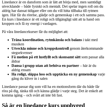
Linedance är en dansform som är lätt att börja med, men samtidigt
utvecklande – både fysiskt och mentalt. Det spelar ingen roll om du
aldrig har dansat tidigare eller om du vill hitta tillbaka till rytmen
igen. Här får du rörelse, glädje och gemenskap i ett och samma pass.
En kurs i linedance är ett roligt och tillgängligt sätt att ta hand om
kroppen och få ny energi i vardagen.
På våra linedancekurser får du möjlighet att:
Träna koordination, rytmkänsla och balans
i takt med
musiken
Utveckla minne och kroppskontroll
genom återkommande
stegsekvenser
Få motion på ett lustfyllt och skonsamt sätt
som passar alla
åldrar
Dansa i grupp utan att behöva en partner
– här är du
aldrig ensam
Ha roligt, släppa loss och upptäcka en ny gemenskap
varje
gång du kliver in i salen
Linedance passar dig som vill ha en motionsform där du både får
röra på dig, tänka till och känna glädje i varje steg. Det är enkelt att
komma igång – och svårt att inte bli fast.
Så är en linedance kurs uppbyggd