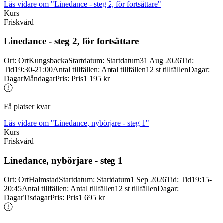
Läs vidare
om "Linedance - steg 2, för fortsättare"
Kurs
Friskvård
Linedance -
steg 2, för fortsättare
Ort
:
Ort
Kungsbacka
Startdatum
:
Startdatum
31 Aug 2026
Tid
:
Tid
19:30-21:00
Antal tillfällen
:
Antal tillfällen
12 st tillfällen
Dagar
:
Dagar
Måndagar
Pris
:
Pris
1 195 kr
Få platser kvar
Läs vidare
om "Linedance, nybörjare - steg 1"
Kurs
Friskvård
Linedance, nybörjare -
steg 1
Ort
:
Ort
Halmstad
Startdatum
:
Startdatum
1 Sep 2026
Tid
:
Tid
19:15-
20:45
Antal tillfällen
:
Antal tillfällen
12 st tillfällen
Dagar
:
Dagar
Tisdagar
Pris
:
Pris
1 695 kr