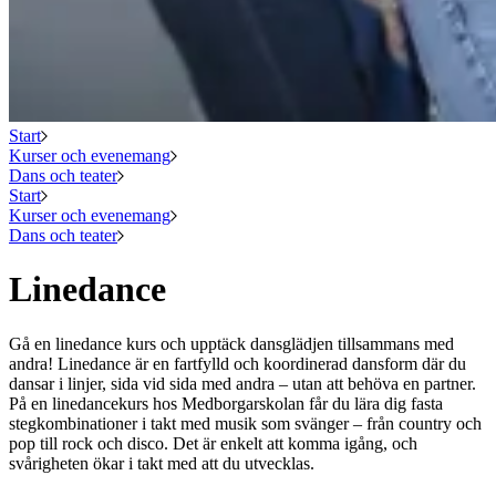
Start
Kurser och evenemang
Dans och teater
Start
Kurser och evenemang
Dans och teater
Linedance
Gå en linedance kurs och upptäck dansglädjen tillsammans med
andra! Linedance är en fartfylld och koordinerad dansform där du
dansar i linjer, sida vid sida med andra – utan att behöva en partner.
På en linedancekurs hos Medborgarskolan får du lära dig fasta
stegkombinationer i takt med musik som svänger – från country och
pop till rock och disco. Det är enkelt att komma igång, och
svårigheten ökar i takt med att du utvecklas.