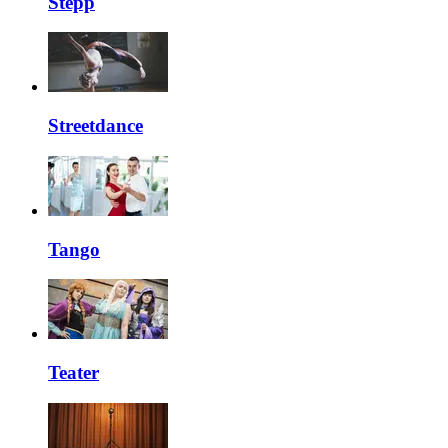
Stepp
Streetdance
Tango
Teater