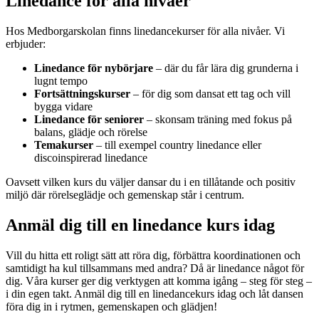
Linedance för alla nivåer
Hos Medborgarskolan finns linedancekurser för alla nivåer. Vi
erbjuder:
Linedance för nybörjare
– där du får lära dig grunderna i
lugnt tempo
Fortsättningskurser
– för dig som dansat ett tag och vill
bygga vidare
Linedance för seniorer
– skonsam träning med fokus på
balans, glädje och rörelse
Temakurser
– till exempel country linedance eller
discoinspirerad linedance
Oavsett vilken kurs du väljer dansar du i en tillåtande och positiv
miljö där rörelseglädje och gemenskap står i centrum.
Anmäl dig till en linedance kurs idag
Vill du hitta ett roligt sätt att röra dig, förbättra koordinationen och
samtidigt ha kul tillsammans med andra? Då är linedance något för
dig. Våra kurser ger dig verktygen att komma igång – steg för steg –
i din egen takt. Anmäl dig till en linedancekurs idag och låt dansen
föra dig in i rytmen, gemenskapen och glädjen!