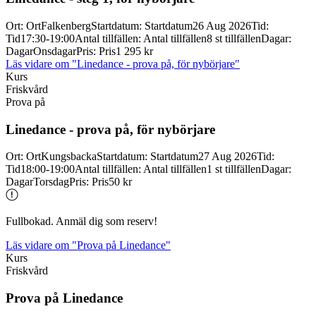
Ort
:
Ort
Falkenberg
Startdatum
:
Startdatum
26 Aug 2026
Tid
:
Tid
17:30-19:00
Antal tillfällen
:
Antal tillfällen
8 st tillfällen
Dagar
:
Dagar
Onsdagar
Pris
:
Pris
1 295 kr
Läs vidare
om "Linedance - prova på, för nybörjare"
Kurs
Friskvård
Prova på
Linedance -
prova på, för nybörjare
Ort
:
Ort
Kungsbacka
Startdatum
:
Startdatum
27 Aug 2026
Tid
:
Tid
18:00-19:00
Antal tillfällen
:
Antal tillfällen
1 st tillfällen
Dagar
:
Dagar
Torsdag
Pris
:
Pris
50 kr
Fullbokad. Anmäl dig som reserv!
Läs vidare
om "Prova på Linedance"
Kurs
Friskvård
Prova på Linedance