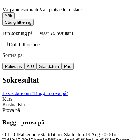
Välj ämnesområde
Välj plats eller distans
Sök
Stäng filtrering
Din sökning
på
""
visar
16
resultat
i
Dölj fullbokade
Sortera på
:
Relevans
A-Ö
Startdatum
Pris
Sökresultat
Läs vidare
om "Bugg - prova på"
Kurs
Kostnadsfritt
Prova på
Bugg -
prova på
Ort
:
Ort
Falkenberg
Startdatum
:
Startdatum
19 Aug 2026
Tid
: