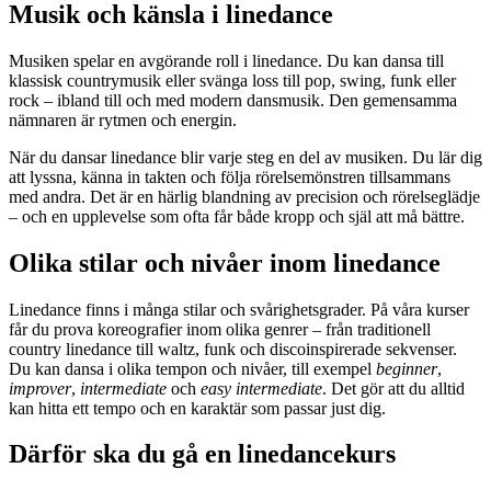
Musik och känsla i linedance
Musiken spelar en avgörande roll i linedance. Du kan dansa till
klassisk countrymusik eller svänga loss till pop, swing, funk eller
rock – ibland till och med modern dansmusik. Den gemensamma
nämnaren är rytmen och energin.
När du dansar linedance blir varje steg en del av musiken. Du lär dig
att lyssna, känna in takten och följa rörelsemönstren tillsammans
med andra. Det är en härlig blandning av precision och rörelseglädje
– och en upplevelse som ofta får både kropp och själ att må bättre.
Olika stilar och nivåer inom linedance
Linedance finns i många stilar och svårighetsgrader. På våra kurser
får du prova koreografier inom olika genrer – från traditionell
country linedance till waltz, funk och discoinspirerade sekvenser.
Du kan dansa i olika tempon och nivåer, till exempel
beginner
,
improver
,
intermediate
och
easy intermediate
. Det gör att du alltid
kan hitta ett tempo och en karaktär som passar just dig.
Därför ska du gå en linedancekurs