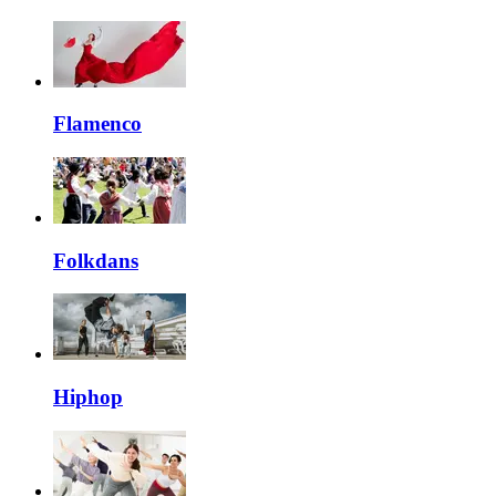
Flamenco
Folkdans
Hiphop