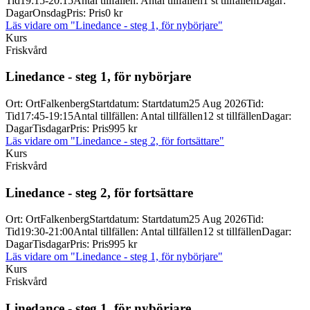
Tid
19:15-20:15
Antal tillfällen
:
Antal tillfällen
1 st tillfällen
Dagar
:
Dagar
Onsdag
Pris
:
Pris
0 kr
Läs vidare
om "Linedance - steg 1, för nybörjare"
Kurs
Friskvård
Linedance -
steg 1, för nybörjare
Ort
:
Ort
Falkenberg
Startdatum
:
Startdatum
25 Aug 2026
Tid
:
Tid
17:45-19:15
Antal tillfällen
:
Antal tillfällen
12 st tillfällen
Dagar
:
Dagar
Tisdagar
Pris
:
Pris
995 kr
Läs vidare
om "Linedance - steg 2, för fortsättare"
Kurs
Friskvård
Linedance -
steg 2, för fortsättare
Ort
:
Ort
Falkenberg
Startdatum
:
Startdatum
25 Aug 2026
Tid
:
Tid
19:30-21:00
Antal tillfällen
:
Antal tillfällen
12 st tillfällen
Dagar
:
Dagar
Tisdagar
Pris
:
Pris
995 kr
Läs vidare
om "Linedance - steg 1, för nybörjare"
Kurs
Friskvård
Linedance -
steg 1, för nybörjare