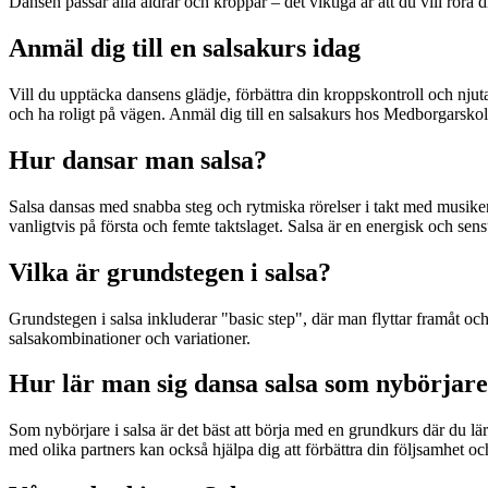
Dansen passar alla åldrar och kroppar – det viktiga är att du vill rör
Anmäl dig till en salsakurs idag
Vill du upptäcka dansens glädje, förbättra din kroppskontroll och nju
och ha roligt på vägen. Anmäl dig till en salsakurs hos Medborgarskol
Hur dansar man salsa?
Salsa dansas med snabba steg och rytmiska rörelser i takt med musiken. 
vanligtvis på första och femte taktslaget. Salsa är en energisk och sen
Vilka är grundstegen i salsa?
Grundstegen i salsa inkluderar "basic step", där man flyttar framåt o
salsakombinationer och variationer.
Hur lär man sig dansa salsa som nybörjar
Som nybörjare i salsa är det bäst att börja med en grundkurs där du lä
med olika partners kan också hjälpa dig att förbättra din följsamhet o