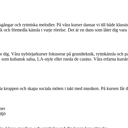
sgångar och rytmiska melodier. På våra kurser dansar vi till både klassi
k och förmedla känsla i varje rörelse. Det är en dans som låter dig vara
 för dig. Våra nybörjarkurser fokuserar på grundteknik, rytmkänsla och p
– som kubansk salsa, LA-style eller rueda de casino. Våra erfarna kursle
a hela kroppen och skapa sociala möten i takt med musiken. På kursen får d
ner
iljö