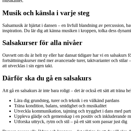
musikalitet.
Musik och känsla i varje steg
Salsamusik är hjärtat i dansen – en livfull blandning av percussion, ba
inspiration. Du lär dig att känna musiken i kroppen, tolka dess dynami
Salsakurser för alla nivåer
Oavsett om du är helt ny eller har dansat tidigare har vi en salsakurs
fortsättningskurser med mer avancerade turer, taktvarianter och stilar 
att utvecklas i sin egen takt.
Därför ska du gå en salsakurs
Att gå en salsakurs är inte bara roligt – det är också ett sätt att trän
Lära dig grundsteg, turer och teknik i en välkänd pardans
Träna kondition, balans, smidighet och musikalitet
Utveckla kommunikation, tajming och trygghet i dans med part
Uppleva glädje och gemenskap i en positiv och inkluderande m
Utforska uttryck, rytm och stil – på ett sätt som passar just dig