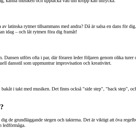
a dig, känna musiken och upptäcka vad din kropp kan uttrycka.
ta av latinska rytmer tillsammans med andra? Då är salsa en dans för di
an idag – och låt rytmen föra dig framåt!
Dansen utförs ofta i par, där föraren leder följaren genom olika turer o
suell dansstil som uppmuntrar improvisation och kreativitet.
ch bakåt i takt med musiken. Det finns också "side step", "back step", 
e?
r dig de grundläggande stegen och takterna. Det är viktigt att öva regelb
ch ledförmåga.