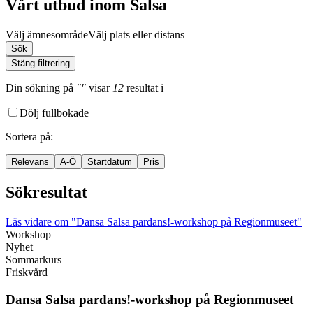
Vårt utbud inom Salsa
Välj ämnesområde
Välj plats eller distans
Sök
Stäng filtrering
Din sökning
på
""
visar
12
resultat
i
Dölj fullbokade
Sortera på
:
Relevans
A-Ö
Startdatum
Pris
Sökresultat
Läs vidare
om "Dansa Salsa pardans!-workshop på Regionmuseet"
Workshop
Nyhet
Sommarkurs
Friskvård
Dansa Salsa pardans!-
workshop på Regionmuseet