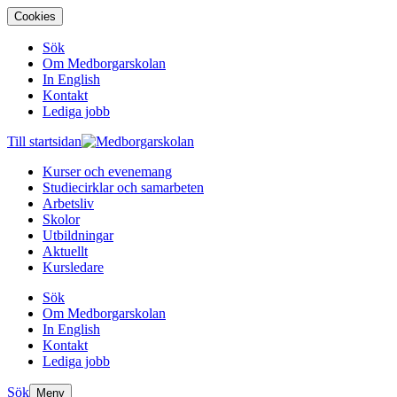
Cookies
Sök
Om Medborgarskolan
In English
Kontakt
Lediga jobb
Till startsidan
Kurser och evenemang
Studiecirklar och samarbeten
Arbetsliv
Skolor
Utbildningar
Aktuellt
Kursledare
Sök
Om Medborgarskolan
In English
Kontakt
Lediga jobb
Sök
Meny