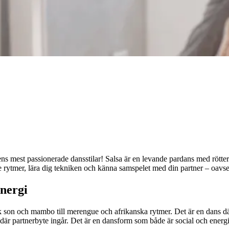
ns mest passionerade dansstilar! Salsa är en levande pardans med rötte
e rytmer, lära dig tekniken och känna samspelet med din partner – oavset
energi
sk son och mambo till merengue och afrikanska rytmer. Det är en dans dä
er där partnerbyte ingår. Det är en dansform som både är social och e