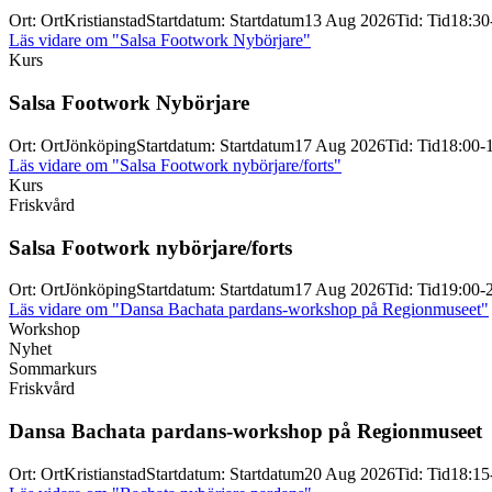
Ort
:
Ort
Kristianstad
Startdatum
:
Startdatum
13 Aug 2026
Tid
:
Tid
18:30
Läs vidare
om "Salsa Footwork Nybörjare"
Kurs
Salsa Footwork Nybörjare
Ort
:
Ort
Jönköping
Startdatum
:
Startdatum
17 Aug 2026
Tid
:
Tid
18:00-
Läs vidare
om "Salsa Footwork nybörjare/forts"
Kurs
Friskvård
Salsa Footwork nybörjare/
forts
Ort
:
Ort
Jönköping
Startdatum
:
Startdatum
17 Aug 2026
Tid
:
Tid
19:00-
Läs vidare
om "Dansa Bachata pardans-workshop på Regionmuseet"
Workshop
Nyhet
Sommarkurs
Friskvård
Dansa Bachata pardans-
workshop på Regionmuseet
Ort
:
Ort
Kristianstad
Startdatum
:
Startdatum
20 Aug 2026
Tid
:
Tid
18:15