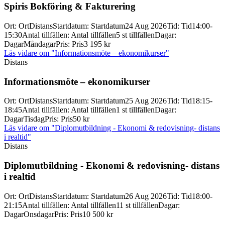
Spiris Bokföring & Fakturering
Ort
:
Ort
Distans
Startdatum
:
Startdatum
24 Aug 2026
Tid
:
Tid
14:00-
15:30
Antal tillfällen
:
Antal tillfällen
5 st tillfällen
Dagar
:
Dagar
Måndagar
Pris
:
Pris
3 195 kr
Läs vidare
om "Informationsmöte – ekonomikurser"
Distans
Informationsmöte – ekonomikurser
Ort
:
Ort
Distans
Startdatum
:
Startdatum
25 Aug 2026
Tid
:
Tid
18:15-
18:45
Antal tillfällen
:
Antal tillfällen
1 st tillfällen
Dagar
:
Dagar
Tisdag
Pris
:
Pris
50 kr
Läs vidare
om "Diplomutbildning - Ekonomi & redovisning- distans
i realtid"
Distans
Diplomutbildning -
Ekonomi & redovisning-
distans
i realtid
Ort
:
Ort
Distans
Startdatum
:
Startdatum
26 Aug 2026
Tid
:
Tid
18:00-
21:15
Antal tillfällen
:
Antal tillfällen
11 st tillfällen
Dagar
:
Dagar
Onsdagar
Pris
:
Pris
10 500 kr