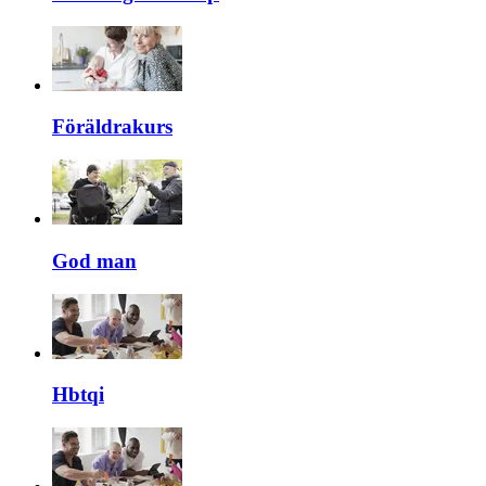
Föräldrakurs
God man
Hbtqi