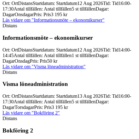
Ort
:
Ort
Distans
Startdatum
:
Startdatum
12 Aug 2026
Tid
:
Tid
16:00-
17:30
Antal tillfällen
:
Antal tillfällen
5 st tillfällen
Dagar
:
Dagar
Onsdagar
Pris
:
Pris
3 195 kr
Läs vidare
om "Informationsmöte – ekonomikurser"
Distans
Informationsmöte – ekonomikurser
Ort
:
Ort
Distans
Startdatum
:
Startdatum
12 Aug 2026
Tid
:
Tid
14:00-
14:45
Antal tillfällen
:
Antal tillfällen
1 st tillfällen
Dagar
:
Dagar
Onsdag
Pris
:
Pris
50 kr
Läs vidare
om "Visma löneadministration"
Distans
Visma löneadministration
Ort
:
Ort
Distans
Startdatum
:
Startdatum
13 Aug 2026
Tid
:
Tid
16:00-
17:30
Antal tillfällen
:
Antal tillfällen
5 st tillfällen
Dagar
:
Dagar
Torsdagar
Pris
:
Pris
3 195 kr
Läs vidare
om "Bokföring 2"
Distans
Bokföring 2