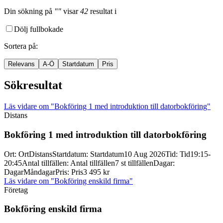
Din sökning
på
""
visar
42
resultat
i
Dölj fullbokade
Sortera på
:
Relevans
A-Ö
Startdatum
Pris
Sökresultat
Läs vidare
om "Bokföring 1 med introduktion till datorbokföring"
Distans
Bokföring 1 med introduktion till datorbokföring
Ort
:
Ort
Distans
Startdatum
:
Startdatum
10 Aug 2026
Tid
:
Tid
19:15-
20:45
Antal tillfällen
:
Antal tillfällen
7 st tillfällen
Dagar
:
Dagar
Måndagar
Pris
:
Pris
3 495 kr
Läs vidare
om "Bokföring enskild firma"
Företag
Bokföring enskild firma