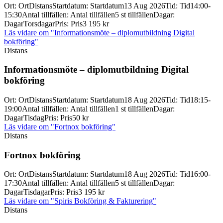
Ort
:
Ort
Distans
Startdatum
:
Startdatum
13 Aug 2026
Tid
:
Tid
14:00-
15:30
Antal tillfällen
:
Antal tillfällen
5 st tillfällen
Dagar
:
Dagar
Torsdagar
Pris
:
Pris
3 195 kr
Läs vidare
om "Informationsmöte – diplomutbildning Digital
bokföring"
Distans
Informationsmöte – diplomutbildning Digital
bokföring
Ort
:
Ort
Distans
Startdatum
:
Startdatum
18 Aug 2026
Tid
:
Tid
18:15-
19:00
Antal tillfällen
:
Antal tillfällen
1 st tillfällen
Dagar
:
Dagar
Tisdag
Pris
:
Pris
50 kr
Läs vidare
om "Fortnox bokföring"
Distans
Fortnox bokföring
Ort
:
Ort
Distans
Startdatum
:
Startdatum
18 Aug 2026
Tid
:
Tid
16:00-
17:30
Antal tillfällen
:
Antal tillfällen
5 st tillfällen
Dagar
:
Dagar
Tisdagar
Pris
:
Pris
3 195 kr
Läs vidare
om "Spiris Bokföring & Fakturering"
Distans