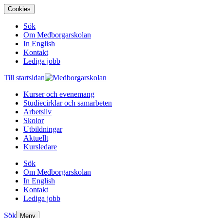
Cookies
Sök
Om Medborgarskolan
In English
Kontakt
Lediga jobb
Till startsidan
Kurser och evenemang
Studiecirklar och samarbeten
Arbetsliv
Skolor
Utbildningar
Aktuellt
Kursledare
Sök
Om Medborgarskolan
In English
Kontakt
Lediga jobb
Sök
Meny