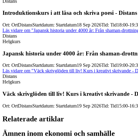
Distans
Introduktionskurs i att läsa och skriva poesi -
Distans
Ort
:
Ort
Distans
Startdatum
:
Startdatum
18 Sep 2026
Tid
:
Tid
18:00-19:
Läs vidare
om "Japansk historia under 4000 år: Från shaman-drottningar
Distans
Helgkurs
Japansk historia under 4000 år: Från shaman-
drottn
Ort
:
Ort
Distans
Startdatum
:
Startdatum
19 Sep 2026
Tid
:
Tid
19:00-20:
Läs vidare
om "Väck skrivglöden till liv! Kurs i kreativt skrivande - 
Distans
Helgkurs
Väck skrivglöden till liv! Kurs i kreativt skrivande -
D
Ort
:
Ort
Distans
Startdatum
:
Startdatum
19 Sep 2026
Tid
:
Tid
15:00-16:
Relaterade artiklar
Ämnen inom ekonomi och samhälle