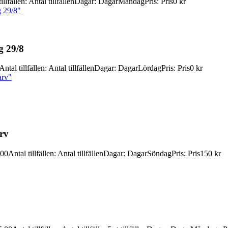
illfällen
:
Antal tillfällen
Dagar
:
Dagar
Måndag
Pris
:
Pris
0 kr
g 29/8"
g 29/
8
Antal tillfällen
:
Antal tillfällen
Dagar
:
Dagar
Lördag
Pris
:
Pris
0 kr
arv"
arv
:00
Antal tillfällen
:
Antal tillfällen
Dagar
:
Dagar
Söndag
Pris
:
Pris
150 kr