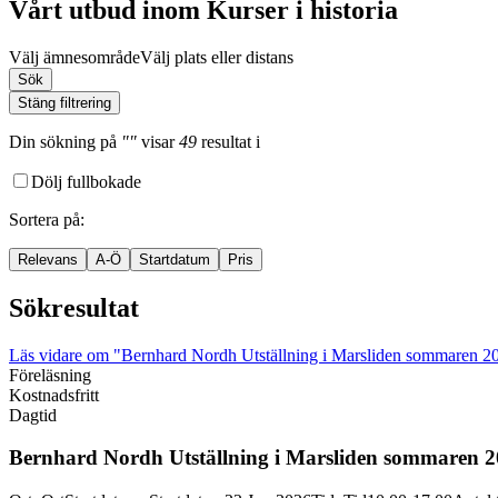
Vårt utbud inom Kurser i historia
Välj ämnesområde
Välj plats eller distans
Sök
Stäng filtrering
Din sökning
på
""
visar
49
resultat
i
Dölj fullbokade
Sortera på
:
Relevans
A-Ö
Startdatum
Pris
Sökresultat
Läs vidare
om "Bernhard Nordh Utställning i Marsliden sommaren 2
Föreläsning
Kostnadsfritt
Dagtid
Bernhard Nordh Utställning i Marsliden sommaren 