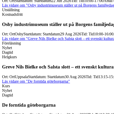
Ort
:
Ort
Startdatum
:
Startdatum
22 Jun 2026
Tid
:
Tid
10:00-17:00
Antal t
Läs vidare
om "Osby industrimuseum ställer ut på Borgens familjeda
Utställning
Kostnadsfritt
Osby industrimuseum ställer ut på Borgens familjeda
Ort
:
Ort
Osby
Startdatum
:
Startdatum
29 Aug 2026
Tid
:
Tid
10:00-16:00
Läs vidare
om "Greve Nils Bielke och Salsta slott – ett svenskt kultur
Föreläsning
Nyhet
Dagtid
Helgkurs
Greve Nils Bielke och Salsta slott – ett svenskt kultur
Ort
:
Ort
Uppsala
Startdatum
:
Startdatum
30 Aug 2026
Tid
:
Tid
13:15-15
Läs vidare
om "De forntida göteborgarna"
Kurs
Nyhet
Dagtid
De forntida göteborgarna