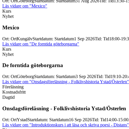
Ort
:
Ort
Göteborg
Startdatum
:
Startdatum
31 Aug 2026
Tid
:
Tid
13:30-1
Läs vidare
om "Mexico"
Kurs
Nyhet
Mexico
Ort
:
Ort
Kungälv
Startdatum
:
Startdatum
1 Sep 2026
Tid
:
Tid
18:00-19:
Läs vidare
om "De forntida göteborgarna"
Kurs
Nyhet
De forntida göteborgarna
Ort
:
Ort
Göteborg
Startdatum
:
Startdatum
3 Sep 2026
Tid
:
Tid
19:10-20:
Läs vidare
om "Onsdagsföreläsning - Folklivshistoria Ystad/Österlen"
Föreläsning
Kostnadsfritt
Dagtid
Onsdagsföreläsning -
Folklivshistoria Ystad/
Österlen
Ort
:
Ort
Ystad
Startdatum
:
Startdatum
16 Sep 2026
Tid
:
Tid
14:00-15:00
Läs vidare
om "Introduktionskurs i att läsa och skriva poesi - Distans"