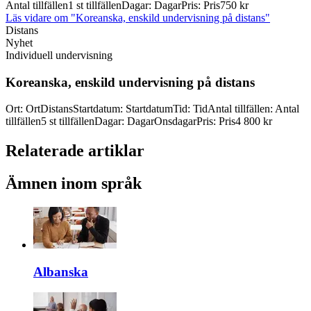
Antal tillfällen
1 st tillfällen
Dagar
:
Dagar
Pris
:
Pris
750 kr
Läs vidare
om "Koreanska, enskild undervisning på distans"
Distans
Nyhet
Individuell undervisning
Koreanska, enskild undervisning på distans
Ort
:
Ort
Distans
Startdatum
:
Startdatum
Tid
:
Tid
Antal tillfällen
:
Antal
tillfällen
5 st tillfällen
Dagar
:
Dagar
Onsdagar
Pris
:
Pris
4 800 kr
Relaterade artiklar
Ämnen inom språk
Albanska