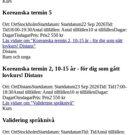
Kurs
Koreanska termin 5
Ort
:
Ort
Stockholm
Startdatum
:
Startdatum
22 Sep 2026
Tid
:
Tid
18:00-19:30
Antal tillfällen
:
Antal tillfällen
10 st tillfällen
Dagar
:
Dagar
Tisdagar
Pris
:
Pris
2 550 kr
Läs vidare
om "Koreanska termin 2, 10-15 år - för dig som gått
lovkurs! Distans"
Distans
Barn och unga
Koreanska termin 2, 10-
15 år -
för dig som gått
lovkurs! Distans
Ort
:
Ort
Distans
Startdatum
:
Startdatum
23 Sep 2026
Tid
:
Tid
17:00-
18:30
Antal tillfällen
:
Antal tillfällen
10 st tillfällen
Dagar
:
Dagar
Onsdagar
Pris
:
Pris
2 550 kr
Läs vidare
om "Validering språknivå"
Kurs
Validering språknivå
Ort
:
Ort
Stockholm
Startdatum
:
Startdatum
Tid
:
Tid
Antal tillfällen
: