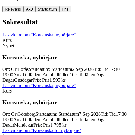
Relevans
A-Ö
Startdatum
Pris
Sökresultat
Läs vidare
om "Koreanska, nybörjare"
Kurs
Nyhet
Koreanska, nybörjare
Ort
:
Ort
Borås
Startdatum
:
Startdatum
2 Sep 2026
Tid
:
Tid
17:30-
19:00
Antal tillfällen
:
Antal tillfällen
10 st tillfällen
Dagar
:
Dagar
Onsdagar
Pris
:
Pris
1 595 kr
Läs vidare
om "Koreanska, nybörjare"
Kurs
Koreanska, nybörjare
Ort
:
Ort
Göteborg
Startdatum
:
Startdatum
7 Sep 2026
Tid
:
Tid
17:30-
19:00
Antal tillfällen
:
Antal tillfällen
10 st tillfällen
Dagar
:
Dagar
Måndagar
Pris
:
Pris
1 795 kr
Läs vidare
om "Koreanska för nybörjare"