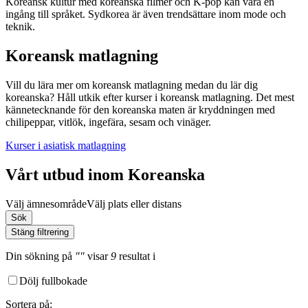
Koreansk kultur med koreanska filmer och K-pop kan vara en
ingång till språket. Sydkorea är även trendsättare inom mode och
teknik.
Koreansk matlagning
Vill du lära mer om koreansk matlagning medan du lär dig
koreanska? Håll utkik efter kurser i koreansk matlagning. Det mest
kännetecknande för den koreanska maten är kryddningen med
chilipeppar, vitlök, ingefära, sesam och vinäger.
Kurser i asiatisk matlagning
Vårt utbud inom Koreanska
Välj ämnesområde
Välj plats eller distans
Sök
Stäng filtrering
Din sökning
på
""
visar
9
resultat
i
Dölj fullbokade
Sortera på
: