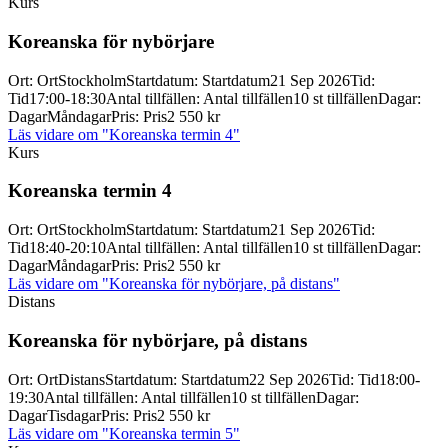
Kurs
Koreanska för nybörjare
Ort
:
Ort
Stockholm
Startdatum
:
Startdatum
21 Sep 2026
Tid
:
Tid
17:00-18:30
Antal tillfällen
:
Antal tillfällen
10 st tillfällen
Dagar
:
Dagar
Måndagar
Pris
:
Pris
2 550 kr
Läs vidare
om "Koreanska termin 4"
Kurs
Koreanska termin 4
Ort
:
Ort
Stockholm
Startdatum
:
Startdatum
21 Sep 2026
Tid
:
Tid
18:40-20:10
Antal tillfällen
:
Antal tillfällen
10 st tillfällen
Dagar
:
Dagar
Måndagar
Pris
:
Pris
2 550 kr
Läs vidare
om "Koreanska för nybörjare, på distans"
Distans
Koreanska för nybörjare, på distans
Ort
:
Ort
Distans
Startdatum
:
Startdatum
22 Sep 2026
Tid
:
Tid
18:00-
19:30
Antal tillfällen
:
Antal tillfällen
10 st tillfällen
Dagar
:
Dagar
Tisdagar
Pris
:
Pris
2 550 kr
Läs vidare
om "Koreanska termin 5"