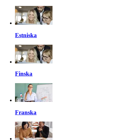
Estniska
Finska
Franska