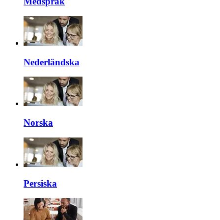
Medspråk
Nederländska
Norska
Persiska