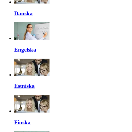
Danska
Engelska
Estniska
Finska