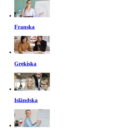
Franska
Grekiska
Isländska