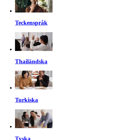
Teckenspråk
Thailändska
Turkiska
Tyska