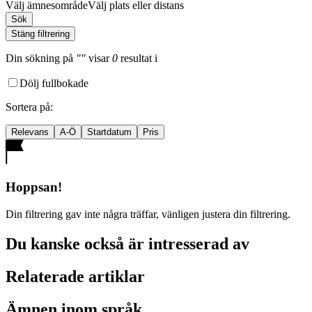
Välj ämnesområde
Välj plats eller distans
Sök
Stäng filtrering
Din sökning
på
""
visar
0
resultat
i
Dölj fullbokade
Sortera på
:
Relevans
A-Ö
Startdatum
Pris
Hoppsan!
Din filtrering gav inte några träffar, vänligen justera din filtrering.
Du kanske också är intresserad av
Relaterade artiklar
Ämnen inom språk