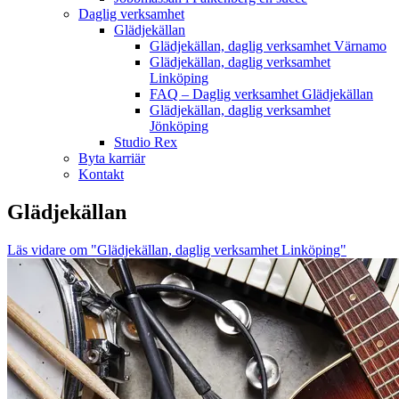
Daglig verksamhet
Glädjekällan
Glädjekällan, daglig verksamhet Värnamo
Glädjekällan, daglig verksamhet
Linköping
FAQ – Daglig verksamhet Glädjekällan
Glädjekällan, daglig verksamhet
Jönköping
Studio Rex
Byta karriär
Kontakt
Glädjekällan
Läs vidare
om "Glädjekällan, daglig verksamhet Linköping"