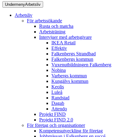
Undermeny
Arbetsliv
Arbetsliv
För arbetssökande
Rusta och matcha
Arbetsträning
Intervjuer med arbetsgivare
IKEA Retail
Effektiv
Falkenbergs Strandbad
Falkenbergs kommun
Vuxenutbildningen Falkenberg
Nobina
Varbergs kommun
Kungälvs kommun
Keolis
Luleå
Randstad
Dagab
Attendo
Projekt FIND
Projekt FIND 2.0
För företag och organisationer
Kompetensutveckling för företag
Jobbmässan i Falkenberg en succé