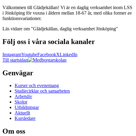
Välkommen till Glädjekällan! Vi är en daglig verksamhet inom LSS
i Jönköping för vuxna i åldern mellan 18-67 år, med olika former av
funktionsvariationer.
Läs vidare
om "Glädjekällan, daglig verksamhet Jönköping"
Följ oss i våra sociala kanaler
Instagram
Youtube
Facebook
X
LinkedIn
Till startsidan
Genvägar
Kurser och evenemang
Studiecirklar och samarbeten
Arbetsliv
Skolor
Utbildningar
Aktuellt
Kursledare
Om oss