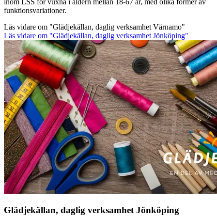
inom LSS för vuxna i åldern mellan 18-67 år, med olika former av
funktionsvariationer.
Läs vidare
om "Glädjekällan, daglig verksamhet Värnamo"
Läs vidare
om "Glädjekällan, daglig verksamhet Jönköping"
Glädjekällan, daglig verksamhet Jönköping