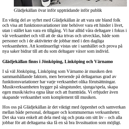
Glädjekällan övar inför uppträdande inför publik
En viktig del av syftet med Glädjekällan är att vara ute bland folk
och visa att funktionsvariationer inte behöver vara ett hinder i livet,
utan i stället kan vara en tillgång. Vi har alltid våra deltagare i fokus i
vår verksamhet och vill att de ska trivas och utvecklas, både som
personer och i de aktiviteter de jobbar med i den dagliga
verksamheten. Att kontinuerligt vistas ute i samhället och prova på
nya saker bidrar till att du som deltagare växer som individ.
Glädjekällan finns i Jönköping, Linköping och Värnamo
I så väl Jönköping, Linköping som Värnamo är musiken den
sammanhållande faktorn, men beroende på deltagarnas grad av
funktionsvariationer har varje verksamhet olika förutsättningar.
Musikverksamheten bygger på sångstunder, sjunga/spela, skapa
egen musik/skriva egna låtar och att framträda. Vi erbjuder även
skapande verksamhet som komplement till musiken.
Hos oss på Glädjekällan är det viktigt med öppenhet och samverkan
mellan både personal, deltagare och kommunernas verksamheter.
Det ska vara enkelt att dela med sig och prata om sitt liv – och alla
jobbar för att deltagarna ska få en så bra livssituation som möjligt.