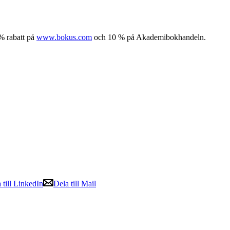
% rabatt på
www.bokus.com
och 10 % på Akademibokhandeln.
 till LinkedIn
Dela till Mail