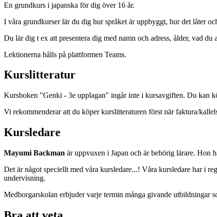
En grundkurs i japanska för dig över 16 år.
I våra grundkurser lär du dig hur språket är uppbyggt, hur det låter och
Du lär dig t ex att presentera dig med namn och adress, ålder, vad du a
Lektionerna hålls på plattformen Teams.
Kurslitteratur
Kursboken "Genki - 3e upplagan" ingår inte i kursavgiften. Du kan k
Vi rekommenderar att du köper kurslitteraturen först när faktura/kallelse
Kursledare
Mayumi Backman
är uppvuxen i Japan och är behörig lärare. Hon ha
Det är något speciellt med våra kursledare...! Våra kursledare har i re
undervisning.
Medborgarskolan erbjuder varje termin många givande utbildningar som
Bra att veta