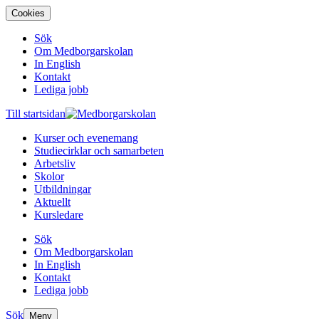
Cookies
Sök
Om Medborgarskolan
In English
Kontakt
Lediga jobb
Till startsidan
Kurser och evenemang
Studiecirklar och samarbeten
Arbetsliv
Skolor
Utbildningar
Aktuellt
Kursledare
Sök
Om Medborgarskolan
In English
Kontakt
Lediga jobb
Sök
Meny