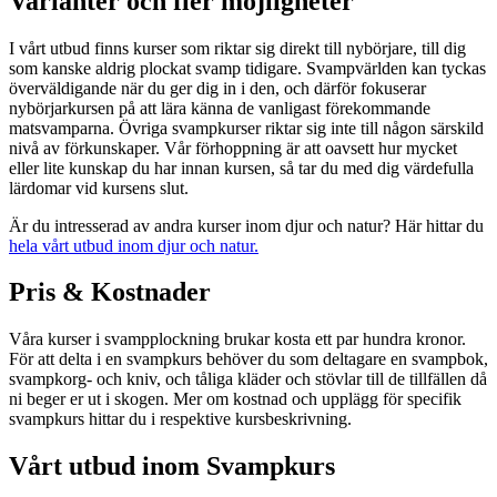
Varianter och fler möjligheter
I vårt utbud finns kurser som riktar sig direkt till nybörjare, till dig
som kanske aldrig plockat svamp tidigare. Svampvärlden kan tyckas
överväldigande när du ger dig in i den, och därför fokuserar
nybörjarkursen på att lära känna de vanligast förekommande
matsvamparna. Övriga svampkurser riktar sig inte till någon särskild
nivå av förkunskaper. Vår förhoppning är att oavsett hur mycket
eller lite kunskap du har innan kursen, så tar du med dig värdefulla
lärdomar vid kursens slut.
Är du intresserad av andra kurser inom djur och natur? Här hittar du
hela vårt utbud inom djur och natur.
Pris & Kostnader
Våra kurser i svampplockning brukar kosta ett par hundra kronor.
För att delta i en svampkurs behöver du som deltagare en svampbok,
svampkorg- och kniv, och tåliga kläder och stövlar till de tillfällen då
ni beger er ut i skogen. Mer om kostnad och upplägg för specifik
svampkurs hittar du i respektive kursbeskrivning.
Vårt utbud inom Svampkurs