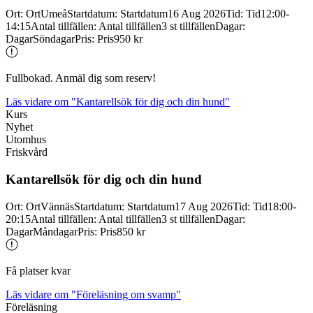
Ort
:
Ort
Umeå
Startdatum
:
Startdatum
16 Aug 2026
Tid
:
Tid
12:00-
14:15
Antal tillfällen
:
Antal tillfällen
3 st tillfällen
Dagar
:
Dagar
Söndagar
Pris
:
Pris
950 kr
Fullbokad. Anmäl dig som reserv!
Läs vidare
om "Kantarellsök för dig och din hund"
Kurs
Nyhet
Utomhus
Friskvård
Kantarellsök för dig och din hund
Ort
:
Ort
Vännäs
Startdatum
:
Startdatum
17 Aug 2026
Tid
:
Tid
18:00-
20:15
Antal tillfällen
:
Antal tillfällen
3 st tillfällen
Dagar
:
Dagar
Måndagar
Pris
:
Pris
850 kr
Få platser kvar
Läs vidare
om "Föreläsning om svamp"
Föreläsning