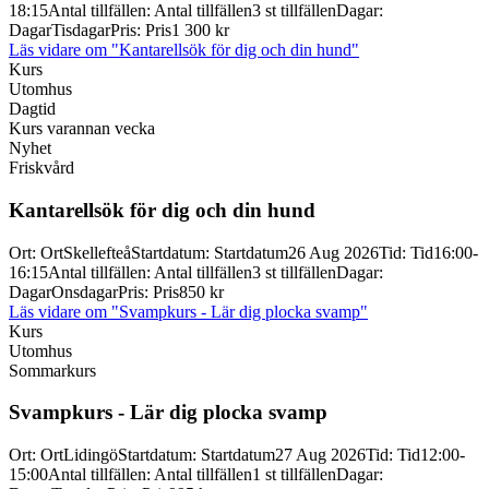
18:15
Antal tillfällen
:
Antal tillfällen
3 st tillfällen
Dagar
:
Dagar
Tisdagar
Pris
:
Pris
1 300 kr
Läs vidare
om "Kantarellsök för dig och din hund"
Kurs
Utomhus
Dagtid
Kurs varannan vecka
Nyhet
Friskvård
Kantarellsök för dig och din hund
Ort
:
Ort
Skellefteå
Startdatum
:
Startdatum
26 Aug 2026
Tid
:
Tid
16:00-
16:15
Antal tillfällen
:
Antal tillfällen
3 st tillfällen
Dagar
:
Dagar
Onsdagar
Pris
:
Pris
850 kr
Läs vidare
om "Svampkurs - Lär dig plocka svamp"
Kurs
Utomhus
Sommarkurs
Svampkurs -
Lär dig plocka svamp
Ort
:
Ort
Lidingö
Startdatum
:
Startdatum
27 Aug 2026
Tid
:
Tid
12:00-
15:00
Antal tillfällen
:
Antal tillfällen
1 st tillfällen
Dagar
: