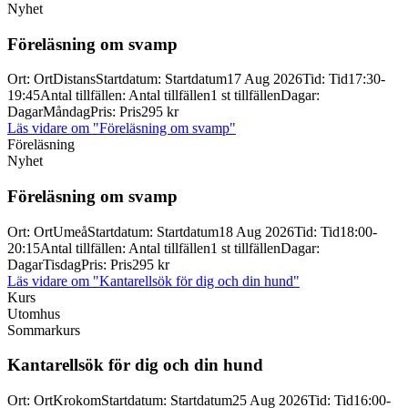
Nyhet
Föreläsning om svamp
Ort
:
Ort
Distans
Startdatum
:
Startdatum
17 Aug 2026
Tid
:
Tid
17:30-
19:45
Antal tillfällen
:
Antal tillfällen
1 st tillfällen
Dagar
:
Dagar
Måndag
Pris
:
Pris
295 kr
Läs vidare
om "Föreläsning om svamp"
Föreläsning
Nyhet
Föreläsning om svamp
Ort
:
Ort
Umeå
Startdatum
:
Startdatum
18 Aug 2026
Tid
:
Tid
18:00-
20:15
Antal tillfällen
:
Antal tillfällen
1 st tillfällen
Dagar
:
Dagar
Tisdag
Pris
:
Pris
295 kr
Läs vidare
om "Kantarellsök för dig och din hund"
Kurs
Utomhus
Sommarkurs
Kantarellsök för dig och din hund
Ort
:
Ort
Krokom
Startdatum
:
Startdatum
25 Aug 2026
Tid
:
Tid
16:00-