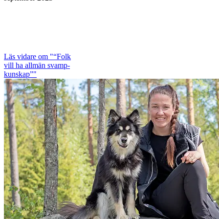
Läs vidare
om "“Folk
vill ha allmän svamp­
kunskap”"