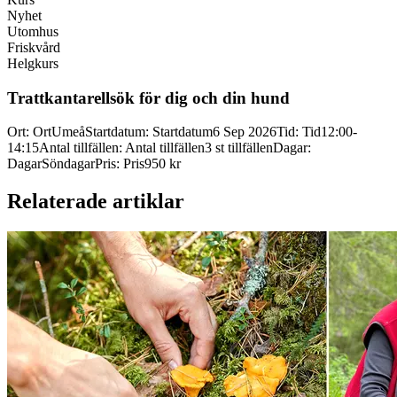
Nyhet
Utomhus
Friskvård
Helgkurs
Trattkantarellsök för dig och din hund
Ort
:
Ort
Umeå
Startdatum
:
Startdatum
6 Sep 2026
Tid
:
Tid
12:00-
14:15
Antal tillfällen
:
Antal tillfällen
3 st tillfällen
Dagar
:
Dagar
Söndagar
Pris
:
Pris
950 kr
Relaterade artiklar