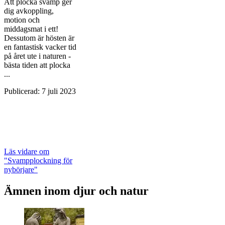
Att plocka svamp ger
dig avkoppling,
motion och
middagsmat i ett!
Dessutom är hösten är
en fantastisk vacker tid
på året ute i naturen -
bästa tiden att plocka
...
Publicerad
:
7 juli 2023
Läs vidare
om
"Svampplockning för
nybörjare"
Ämnen inom djur och natur