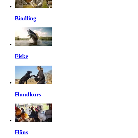
Biodling
Fiske
Hundkurs
Höns