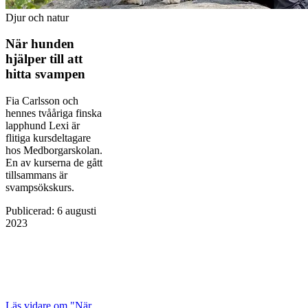
Djur och natur
När hunden
hjälper till att
hitta svampen
Fia Carlsson och
hennes tvååriga finska
lapphund Lexi är
flitiga kursdeltagare
hos Medborgarskolan.
En av kurserna de gått
tillsammans är
svampsökskurs.
Publicerad
:
6 augusti
2023
Läs vidare
om "När