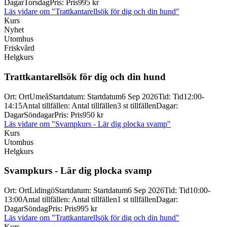
Dagar
Torsdag
Pris
:
Pris
995 kr
Läs vidare
om "Trattkantarellsök för dig och din hund"
Kurs
Nyhet
Utomhus
Friskvård
Helgkurs
Trattkantarellsök för dig och din hund
Ort
:
Ort
Umeå
Startdatum
:
Startdatum
6 Sep 2026
Tid
:
Tid
12:00-
14:15
Antal tillfällen
:
Antal tillfällen
3 st tillfällen
Dagar
:
Dagar
Söndagar
Pris
:
Pris
950 kr
Läs vidare
om "Svampkurs - Lär dig plocka svamp"
Kurs
Utomhus
Helgkurs
Svampkurs -
Lär dig plocka svamp
Ort
:
Ort
Lidingö
Startdatum
:
Startdatum
6 Sep 2026
Tid
:
Tid
10:00-
13:00
Antal tillfällen
:
Antal tillfällen
1 st tillfällen
Dagar
:
Dagar
Söndag
Pris
:
Pris
995 kr
Läs vidare
om "Trattkantarellsök för dig och din hund"
Kurs