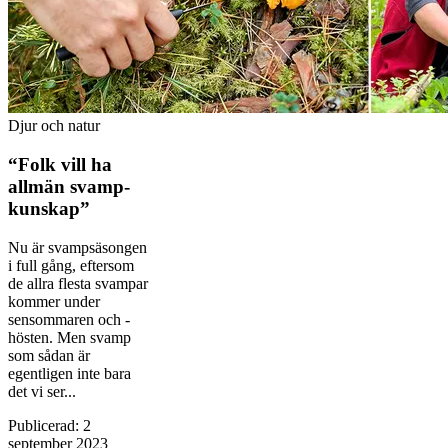
Djur och natur
“Folk vill ha
allmän svamp­
kunskap”
Nu är svampsäsongen
i full gång, efter­som
de allra ­flesta svampar
kommer under
sensommaren och ­
hösten. Men svamp
som sådan är
egentligen inte bara
det vi ser...
Publicerad
:
2
september 2023