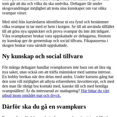
som går att äta och vilka du ska undvika. Deltagare får under
skogsvandringar möjlighet att testa sina kunskaper om var olika
svampar växer.
Med stöd från kursledaren identifierar ni era fynd och bestämmer
vilka svampar ni tar med er hem i korgen. Se till att använda tillfället
till att göra nya upptäckter och prova svampar du inte ätit tidigare.
Våra svampkurser brukar vara uppskattade av deltagarna, förutom
ny kunskap ger de gemenskap och social tillvara. Fikapauserna i
skogen brukar vara särskilt uppskattade.
Ny kunskap och social tillvaro
För många deltagare handlar svampkursen inte bara om att lära sig
nya saker, utan också om att träffa människor med samma intresse.
En hobby berikas när den delas med andra. Under kursens gång har
den som vill möjlighet att utbyta erfarenheter, favoritrecept, och med
den man får riktigt bra kontakt med, kanske till och med hemliga
svampställen! Är du intresserad av matlagning?
Här hittar du vårt
utbud inom området mat och dryck.
Därför ska du gå en svampkurs