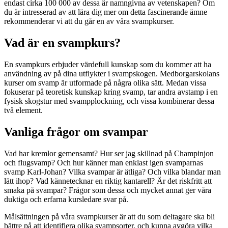
endast cirka 100 000 av dessa är namngivna av vetenskapen? Om
du är intresserad av att lära dig mer om detta fascinerande ämne
rekommenderar vi att du går en av våra svampkurser.
Vad är en svampkurs?
En svampkurs erbjuder värdefull kunskap som du kommer att ha
användning av på dina utflykter i svampskogen. Medborgarskolans
kurser om svamp är utformade på några olika sätt. Medan vissa
fokuserar på teoretisk kunskap kring svamp, tar andra avstamp i en
fysisk skogstur med svampplockning, och vissa kombinerar dessa
två element.
Vanliga frågor om svampar
Vad har kremlor gemensamt? Hur ser jag skillnad på Champinjon
och flugsvamp? Och hur känner man enklast igen svamparnas
svamp Karl-Johan? Vilka svampar är ätliga? Och vilka blandar man
lätt ihop? Vad kännetecknar en riktig kantarell? Är det riskfritt att
smaka på svampar? Frågor som dessa och mycket annat ger våra
duktiga och erfarna kursledare svar på.
Målsättningen på våra svampkurser är att du som deltagare ska bli
bättre på att identifiera olika svampsorter, och kunna avgöra vilka