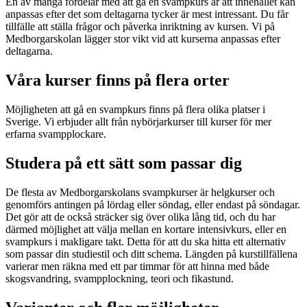
En av många fördelar med att gå en svampkurs är att innehållet kan
anpassas efter det som deltagarna tycker är mest intressant. Du får
tillfälle att ställa frågor och påverka inriktning av kursen. Vi på
Medborgarskolan lägger stor vikt vid att kurserna anpassas efter
deltagarna.
Våra kurser finns på flera orter
Möjligheten att gå en svampkurs finns på flera olika platser i
Sverige. Vi erbjuder allt från nybörjarkurser till kurser för mer
erfarna svampplockare.
Studera på ett sätt som passar dig
De flesta av Medborgarskolans svampkurser är helgkurser och
genomförs antingen på lördag eller söndag, eller endast på söndagar.
Det gör att de också sträcker sig över olika lång tid, och du har
därmed möjlighet att välja mellan en kortare intensivkurs, eller en
svampkurs i makligare takt. Detta för att du ska hitta ett alternativ
som passar din studiestil och ditt schema. Längden på kurstillfällena
varierar men räkna med ett par timmar för att hinna med både
skogsvandring, svampplockning, teori och fikastund.