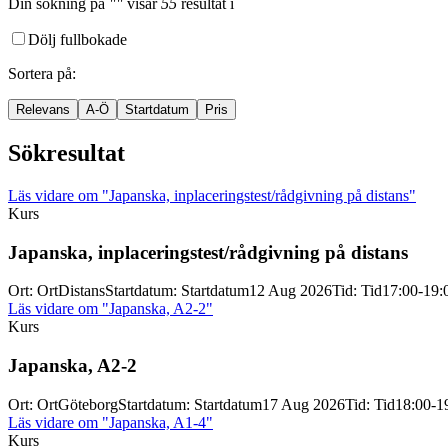
Din sökning
på
""
visar
55
resultat
i
Dölj fullbokade
Sortera på
:
Relevans
A-Ö
Startdatum
Pris
Sökresultat
Läs vidare
om "Japanska, inplaceringstest/rådgivning på distans"
Kurs
Japanska, inplaceringstest/
rådgivning på distans
Ort
:
Ort
Distans
Startdatum
:
Startdatum
12 Aug 2026
Tid
:
Tid
17:00-19:
Läs vidare
om "Japanska, A2-2"
Kurs
Japanska, A2-
2
Ort
:
Ort
Göteborg
Startdatum
:
Startdatum
17 Aug 2026
Tid
:
Tid
18:00-1
Läs vidare
om "Japanska, A1-4"
Kurs