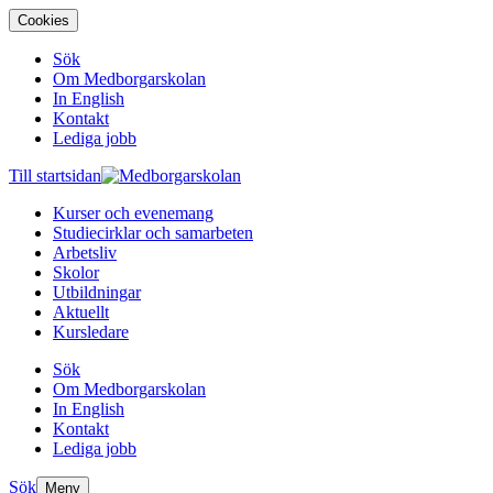
Cookies
Sök
Om Medborgarskolan
In English
Kontakt
Lediga jobb
Till startsidan
Kurser och evenemang
Studiecirklar och samarbeten
Arbetsliv
Skolor
Utbildningar
Aktuellt
Kursledare
Sök
Om Medborgarskolan
In English
Kontakt
Lediga jobb
Sök
Meny