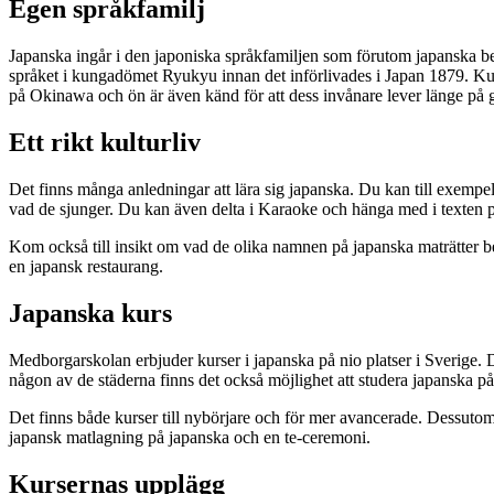
Egen språkfamilj
Japanska ingår i den japoniska språkfamiljen som förutom japanska bes
språket i kungadömet Ryukyu innan det införlivades i Japan 1879. K
på Okinawa och ön är även känd för att dess invånare lever länge på
Ett rikt kulturliv
Det finns många anledningar att lära sig japanska. Du kan till exempel
vad de sjunger. Du kan även delta i Karaoke och hänga med i texten 
Kom också till insikt om vad de olika namnen på japanska maträtter bety
en japansk restaurang.
Japanska kurs
Medborgarskolan erbjuder kurser i japanska på nio platser i Sverige.
någon av de städerna finns det också möjlighet att studera japanska på
Det finns både kurser till nybörjare och för mer avancerade. Dessutom 
japansk matlagning på japanska och en te-ceremoni.
Kursernas upplägg