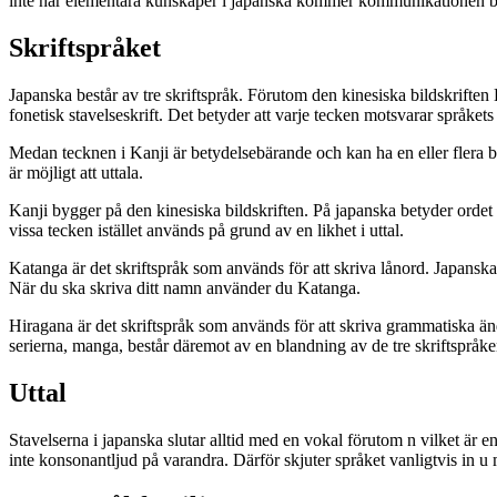
inte har elementära kunskaper i japanska kommer kommunikationen bli
Skriftspråket
Japanska består av tre skriftspråk. Förutom den kinesiska bildskrift
fonetisk stavelseskrift. Det betyder att varje tecken motsvarar språkets
Medan tecknen i Kanji är betydelsebärande och kan ha en eller flera bet
är möjligt att uttala.
Kanji bygger på den kinesiska bildskriften. På japanska betyder ordet
vissa tecken istället används på grund av en likhet i uttal.
Katanga är det skriftspråk som används för att skriva lånord. Japanska
När du ska skriva ditt namn använder du Katanga.
Hiragana är det skriftspråk som används för att skriva grammatiska ä
serierna, manga, består däremot av en blandning av de tre skriftspråke
Uttal
Stavelserna i japanska slutar alltid med en vokal förutom n vilket är e
inte konsonantljud på varandra. Därför skjuter språket vanligtvis in u