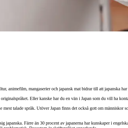
, animefilm, mangaserier och japansk mat bidrar till att japanska har bl
 originalspråket. Eller kanske har du en vän i Japan som du vill ha kon
de mest talade språk. Utöver Japan finns det också gott om människor so
ära sig japanska. Färre än 30 procent av japanerna har kunskaper i engels