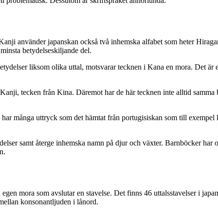
 problematisk. Dessutom är skriftspråket annorlunda.
en Kanji använder japanskan också två inhemska alfabet som heter Hira
 minsta betydelseskiljande del.
ydelser liksom olika uttal, motsvarar tecknen i Kana en mora. Det är ett 
 Kanji, tecken från Kina. Däremot har de här tecknen inte alltid samma
 har många uttryck som det hämtat från portugisiskan som till exempel k
ndelser samt återge inhemska namn på djur och växter. Barnböcker har o
n.
n egen mora som avslutar en stavelse. Det finns 46 uttalsstavelser i jap
 mellan konsonantljuden i lånord.