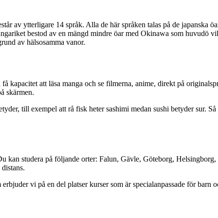
tår av ytterligare 14 språk. Alla de här språken talas på de japanska öa
ungariket bestod av en mängd mindre öar med Okinawa som huvudö vilk
 grund av hälsosamma vanor.
 få kapacitet att läsa manga och se filmerna, anime, direkt på original
på skärmen.
der, till exempel att rå fisk heter sashimi medan sushi betyder sur. Så 
 Du kan studera på följande orter: Falun, Gävle, Göteborg, Helsingbor
 distans.
erbjuder vi på en del platser kurser som är specialanpassade för barn oc