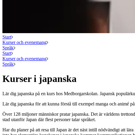
Start
Kurser och evenemang
Språk
Start
Kurser och evenemang
Språk
Kurser i japanska
Lär dig japanska på en kurs hos Medborgarskolan. Japansk populärkultur
Lär dig japanska för att kunna förstå till exempel manga och animé på
Över 128 miljoner människor pratar japanska. Det är världens tretton
stad utanför Japan där flest personer talar språket.
Har du planer på att resa till Japan är det näst intill nödvändigt att l