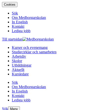
Cookies
Sök
Om Medborgarskolan
In English
Kontakt
Lediga jobb
Till startsidan
Kurser och evenemang
Studiecirklar och samarbeten
Arbetsliv
Skolor
Utbildningar
Aktuellt
Kursledare
Sök
Om Medborgarskolan
In English
Kontakt
Lediga jobb
Sök
Meny