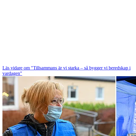
Läs vidare
om "Tillsammans är vi starka – så bygger vi beredskap i
vardagen"