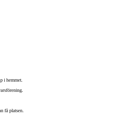
ap i hemmet.
varsförening.
n få platsen.