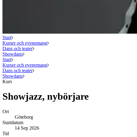
Start
Kurser och evenemang
Dans och teater
Showdans
Start
Kurser och evenemang
Dans och teater
Showdans
Kurs
Showjazz, nybörjare
Ort
Göteborg
Startdatum
14 Sep 2026
Tid