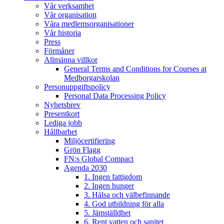
Vår verksamhet
Vår organisation
Våra medlemsorganisationer
Vår historia
Press
Förmåner
Allmänna villkor
General Terms and Conditions for Courses at
Medborgarskolan
Personuppgiftspolicy
Personal Data Processing Policy
Nyhetsbrev
Presentkort
Lediga jobb
Hållbarhet
Miljöcertifiering
Grön Flagg
FN:s Global Compact
Agenda 2030
1. Ingen fattigdom
2. Ingen hunger
3. Hälsa och välbefinnande
4. God utbildning för alla
5. Jämställdhet
6. Rent vatten och sanitet