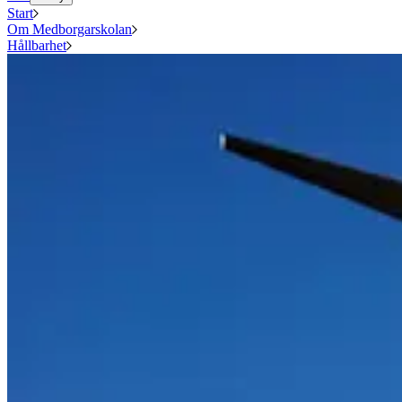
Start
Om Medborgarskolan
Hållbarhet